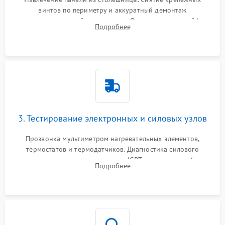
винтов по периметру и аккуратный демонтаж
стеклокерамической поверхности. Отсоединение шлейфов
Подробнее
сенсорного блока для доступа к силовым платам, катушкам
или ТЭНам.
3. Тестирование электронных и силовых узлов
Прозвонка мультиметром нагревательных элементов,
термостатов и термодатчиков. Диагностика силового
модуля, реле, диодных мостов и IGBT-транзисторов (для
Подробнее
индукции). Проверка кранов и газ-контроля (для газовых
панелей).