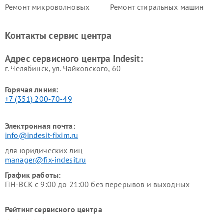
Ремонт микроволновых
Ремонт стиральных машин
печей Indesit
Indesit
Ремонт холодильных камер
Ремонт сушильных машин
Контакты сервис центра
Indesit
Indesit
Адрес сервисного центра Indesit:
г. Челябинск, ул. Чайковского, 60
Горячая линия:
+7 (351) 200-70-49
Электронная почта:
info@indesit-fixim.ru
для юридических лиц
manager@fix-indesit.ru
График работы:
ПН-ВСК с 9:00 до 21:00 без перерывов и выходных
Рейтинг сервисного центра