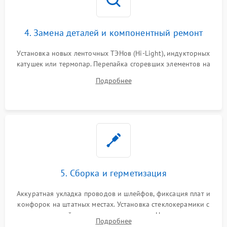
4. Замена деталей и компонентный ремонт
Установка новых ленточных ТЭНов (Hi-Light), индукторных
катушек или термопар. Перепайка сгоревших элементов на
плате управления, восстановление токопроводящих
Подробнее
дорожек. Очистка контактов и замена поврежденной
проводки.
5. Сборка и герметизация
Аккуратная укладка проводов и шлейфов, фиксация плат и
конфорок на штатных местах. Установка стеклокерамики с
проверкой равномерности зазоров. Нанесение
Подробнее
термостойкого герметика или укладка уплотнительной