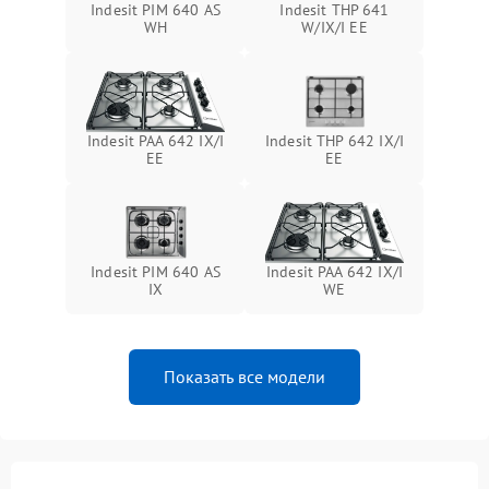
Indesit PIM 640 AS
Indesit THP 641
WH
W/IX/I EE
Indesit PAA 642 IX/I
Indesit THP 642 IX/I
EE
EE
Indesit PIM 640 AS
Indesit PAA 642 IX/I
IX
WE
Показать все модели