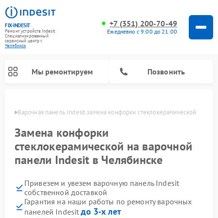
+7 (351) 200-70-49
FIX-INDESIT
Ежедневно с 9:00 до 21:00
Ремонт устройств Indesit
Специализированный
cервисный центр г.
Челябинск
Мы ремонтируем
Позвонить
инске
Варочная панель Indesit замена конфорки стеклокерамической
Замена конфорки
стеклокерамической на варочной
панели Indesit в Челябинске
Привезем и увезем варочную панель Indesit
собственной доставкой
Гарантия на наши работы по ремонту варочных
Ремонт морозильных камер Indesit
Ремонт стиральных машин Indesit
Ремонт сушильных машин Indesit
Ремонт посудомоечных машин Indesit
Ремонт микроволновых печей Indesit
Ремонт холодильных камер Indesit
до 3-х лет
панелей Indesit