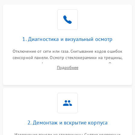
1. Диагностика и визуальный осмотр
Отключение от сети или газа. Считывание кодов ошибок
сенсорной панели. Осмотр стеклокерамики на трещины,
проверка конфорок на равномерность нагрева. Опрос
Подробнее
клиента о симптомах (не включается, не видит посуду,
щелкает).
2. Демонтаж и вскрытие корпуса
Извлечение панели из столешницы. Снятие крепежных