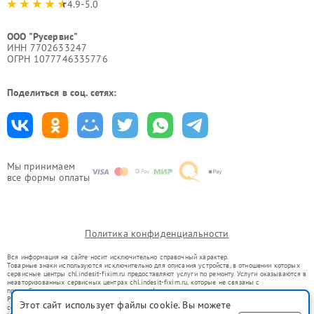
4.9-5.0
ООО "Русервис"
ИНН 7702633247
ОГРН 1077746335776
Поделиться в соц. сетях:
Мы принимаем
все формы оплаты
Политика конфиденциальности
Вся информация на сайте носит исключительно справочный характер.
Товарные знаки используются исключительно для описания устройств, в отношении которых
сервисные центры chl.indesit-fixim.ru предоставляют услуги по ремонту. Услуги оказываются в
неавторизованных сервисных центрах chl.indesit-fixim.ru, которые не связаны с
правообладателями товарных знаков или их официальными представителями.
Ремонт осуществляется для устройств, уже введенных в гражданский оборот в соответствии
Этот сайт использует файлы cookie. Вы можете
со статьей 1487 ГК РФ.