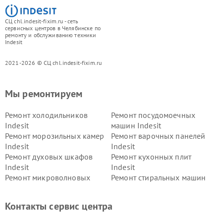
СЦ chl.indesit-fixim.ru - сеть
сервисных центров в Челябинске по
ремонту и обслуживанию техники
Indesit
2021-2026 © СЦ chl.indesit-fixim.ru
Мы ремонтируем
Ремонт холодильников
Ремонт посудомоечных
Indesit
машин Indesit
Ремонт морозильных камер
Ремонт варочных панелей
Indesit
Indesit
Ремонт духовых шкафов
Ремонт кухонных плит
Indesit
Indesit
Ремонт микроволновых
Ремонт стиральных машин
печей Indesit
Indesit
Ремонт холодильных камер
Ремонт сушильных машин
Контакты сервис центра
Indesit
Indesit