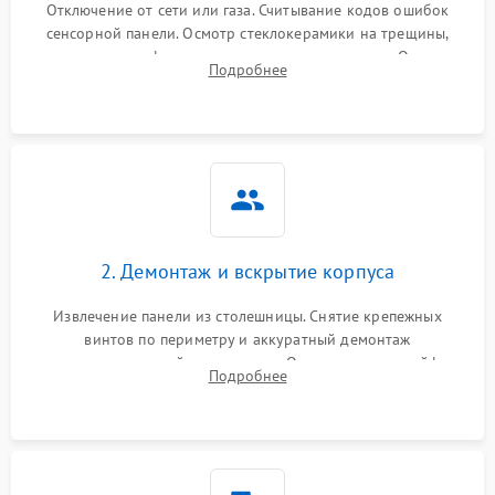
Отключение от сети или газа. Считывание кодов ошибок
сенсорной панели. Осмотр стеклокерамики на трещины,
проверка конфорок на равномерность нагрева. Опрос
Подробнее
клиента о симптомах (не включается, не видит посуду,
щелкает).
2. Демонтаж и вскрытие корпуса
Извлечение панели из столешницы. Снятие крепежных
винтов по периметру и аккуратный демонтаж
стеклокерамической поверхности. Отсоединение шлейфов
Подробнее
сенсорного блока для доступа к силовым платам, катушкам
или ТЭНам.