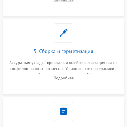
дорожек. Очистка контактов и замена поврежденной
проводки.
5. Сборка и герметизация
Аккуратная укладка проводов и шлейфов, фиксация плат и
конфорок на штатных местах. Установка стеклокерамики с
проверкой равномерности зазоров. Нанесение
Подробнее
термостойкого герметика или укладка уплотнительной
ленты по контуру.