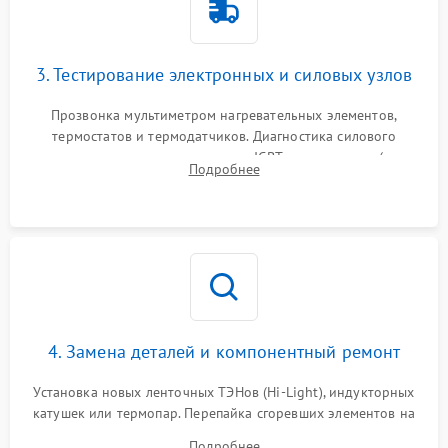
3. Тестирование электронных и силовых узлов
Прозвонка мультиметром нагревательных элементов,
термостатов и термодатчиков. Диагностика силового
модуля, реле, диодных мостов и IGBT-транзисторов (для
Подробнее
индукции). Проверка кранов и газ-контроля (для газовых
панелей).
4. Замена деталей и компонентный ремонт
Установка новых ленточных ТЭНов (Hi-Light), индукторных
катушек или термопар. Перепайка сгоревших элементов на
плате управления, восстановление токопроводящих
Подробнее