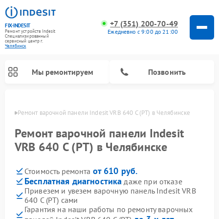
+7 (351) 200-70-49
FIX-INDESIT
Ежедневно с 9:00 до 21:00
Ремонт устройств Indesit
Специализированный
cервисный центр г.
Челябинск
Мы ремонтируем
Позвонить
инске
Ремонт варочной панели Indesit VRB 640 C (PT) в Челябинске
Ремонт варочной панели Indesit
VRB 640 C (PT) в Челябинске
от 610 руб.
Стоимость ремонта
Бесплатная диагностика
даже при отказе
Привезем и увезем варочную панель Indesit VRB
640 C (PT) сами
Ремонт морозильных камер Indesit
Ремонт стиральных машин Indesit
Ремонт сушильных машин Indesit
Ремонт посудомоечных машин Indesit
Ремонт микроволновых печей Indesit
Ремонт холодильных камер Indesit
Гарантия на наши работы по ремонту варочных