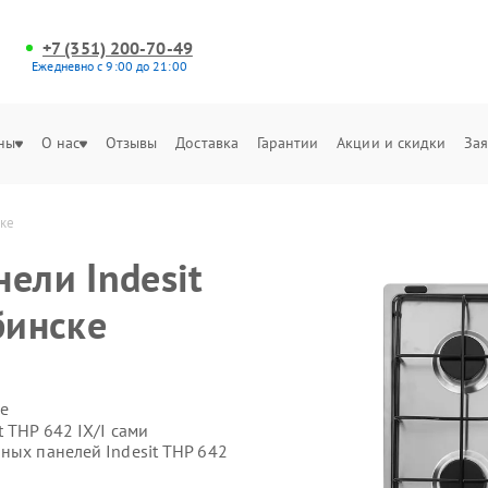
+7 (351) 200-70-49
Ежедневно с 9:00 до 21:00
ны
О нас
Отзывы
Доставка
Гарантии
Акции и скидки
Зая
ске
ели Indesit
бинске
е
 THP 642 IX/I сами
ных панелей Indesit THP 642