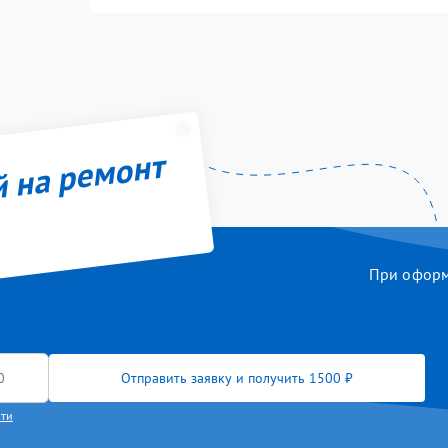
й на ремонт
При оформл
Отправить заявку и получить 1500 ₽
сти