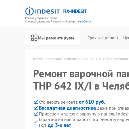
FIX-INDESIT
Ремонт устройств Indesit
Специализированный cервисный центр г.
Челябинск
Мы ремонтируем
Срочный ремонт
Це
ndesit в Челябинске
Ремонт варочной панели Indesit THP 642 IX/I в Челябин
Ремонт варочной пан
THP 642 IX/I в Челя
от 610 руб.
Стоимость ремонта
Бесплатная диагностика
даже при отказ
Привезем и увезем варочную панель Indesit
Гарантия на наши работы по ремонту вароч
до 3-х лет
IX/I
Ремонт холодильников Indesit
Ремонт посудомоечных машин Indesit
Ремонт морозильных камер Indesit
Ремонт духовых шкафов Indesit
Ремонт микроволновых печей Indesit
Ремонт стиральных машин Indesit
Ремонт холодильных камер Indesit
Ремонт сушильных машин Indesit