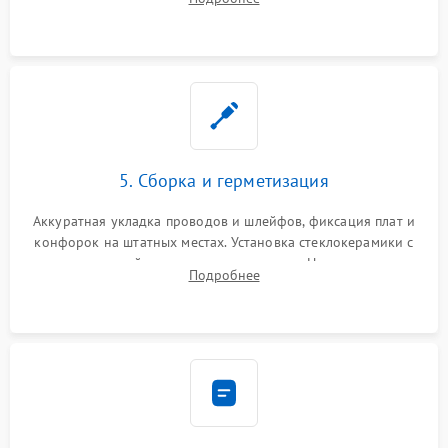
дорожек. Очистка контактов и замена поврежденной
проводки.
5. Сборка и герметизация
Аккуратная укладка проводов и шлейфов, фиксация плат и
конфорок на штатных местах. Установка стеклокерамики с
проверкой равномерности зазоров. Нанесение
Подробнее
термостойкого герметика или укладка уплотнительной
ленты по контуру.