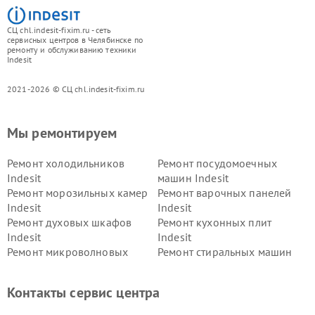
СЦ chl.indesit-fixim.ru - сеть
сервисных центров в Челябинске по
ремонту и обслуживанию техники
Indesit
2021-2026 © СЦ chl.indesit-fixim.ru
Мы ремонтируем
Ремонт холодильников
Ремонт посудомоечных
Indesit
машин Indesit
Ремонт морозильных камер
Ремонт варочных панелей
Indesit
Indesit
Ремонт духовых шкафов
Ремонт кухонных плит
Indesit
Indesit
Ремонт микроволновых
Ремонт стиральных машин
печей Indesit
Indesit
Ремонт холодильных камер
Ремонт сушильных машин
Контакты сервис центра
Indesit
Indesit