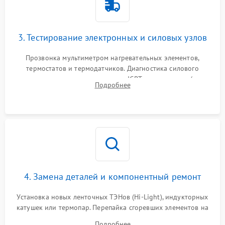
3. Тестирование электронных и силовых узлов
Прозвонка мультиметром нагревательных элементов,
термостатов и термодатчиков. Диагностика силового
модуля, реле, диодных мостов и IGBT-транзисторов (для
Подробнее
индукции). Проверка кранов и газ-контроля (для газовых
панелей).
4. Замена деталей и компонентный ремонт
Установка новых ленточных ТЭНов (Hi-Light), индукторных
катушек или термопар. Перепайка сгоревших элементов на
плате управления, восстановление токопроводящих
Подробнее