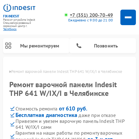
+7 (351) 200-70-49
FIX-INDESIT
Ежедневно с 9:00 до 21:00
Ремонт устройств Indesit
Специализированный
cервисный центр г.
Челябинск
Мы ремонтируем
Позвонить
инске
Ремонт варочной панели Indesit THP 641 W/IX/I в Челябинске
Ремонт варочной панели Indesit
THP 641 W/IX/I в Челябинске
от 610 руб.
Стоимость ремонта
Бесплатная диагностика
даже при отказе
Привезем и увезем варочную панель Indesit THP
641 W/IX/I сами
Ремонт морозильных камер Indesit
Ремонт стиральных машин Indesit
Ремонт сушильных машин Indesit
Ремонт посудомоечных машин Indesit
Ремонт микроволновых печей Indesit
Ремонт холодильных камер Indesit
Гарантия на наши работы по ремонту варочных