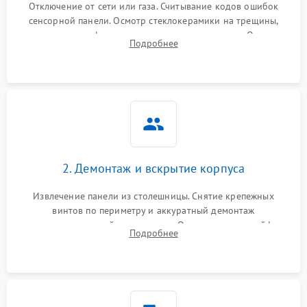
Отключение от сети или газа. Считывание кодов ошибок
сенсорной панели. Осмотр стеклокерамики на трещины,
проверка конфорок на равномерность нагрева. Опрос
Подробнее
клиента о симптомах (не включается, не видит посуду,
щелкает).
2. Демонтаж и вскрытие корпуса
Извлечение панели из столешницы. Снятие крепежных
винтов по периметру и аккуратный демонтаж
стеклокерамической поверхности. Отсоединение шлейфов
Подробнее
сенсорного блока для доступа к силовым платам, катушкам
или ТЭНам.