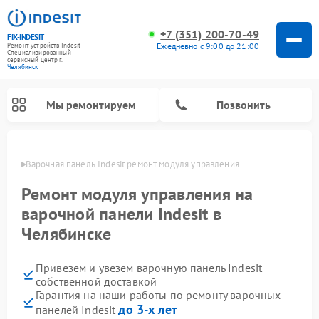
+7 (351) 200-70-49
FIX-INDESIT
Ежедневно с 9:00 до 21:00
Ремонт устройств Indesit
Специализированный
cервисный центр г.
Челябинск
Мы ремонтируем
Позвонить
инске
Варочная панель Indesit ремонт модуля управления
Ремонт модуля управления на
варочной панели Indesit в
Челябинске
Привезем и увезем варочную панель Indesit
собственной доставкой
Гарантия на наши работы по ремонту варочных
Ремонт морозильных камер Indesit
Ремонт стиральных машин Indesit
Ремонт сушильных машин Indesit
Ремонт посудомоечных машин Indesit
Ремонт микроволновых печей Indesit
Ремонт холодильных камер Indesit
до 3-х лет
панелей Indesit