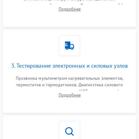
стеклокерамической поверхности. Отсоединение шлейфов
Подробнее
сенсорного блока для доступа к силовым платам, катушкам
или ТЭНам.
3. Тестирование электронных и силовых узлов
Прозвонка мультиметром нагревательных элементов,
термостатов и термодатчиков. Диагностика силового
модуля, реле, диодных мостов и IGBT-транзисторов (для
Подробнее
индукции). Проверка кранов и газ-контроля (для газовых
панелей).