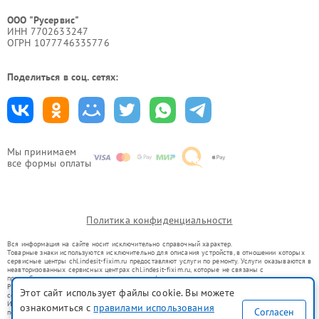
ООО "Русервис"
ИНН 7702633247
ОГРН 1077746335776
Поделиться в соц. сетях:
Мы принимаем
все формы оплаты
Политика конфиденциальности
Вся информация на сайте носит исключительно справочный характер.
Товарные знаки используются исключительно для описания устройств, в отношении которых
сервисные центры chl.indesit-fixim.ru предоставляют услуги по ремонту. Услуги оказываются в
неавторизованных сервисных центрах chl.indesit-fixim.ru, которые не связаны с
правообладателями товарных знаков или их официальными представителями.
Ремонт осуществляется для устройств, уже введенных в гражданский оборот в соответствии
Этот сайт использует файлы cookie. Вы можете
со статьей 1487 ГК РФ.
Использование товарных знаков не преследует цели индивидуализации услуг или введения
ознакомиться с
правилами использования
Согласен
потребителей в заблуждение, а служит для информирования о предоставляемых услугах по