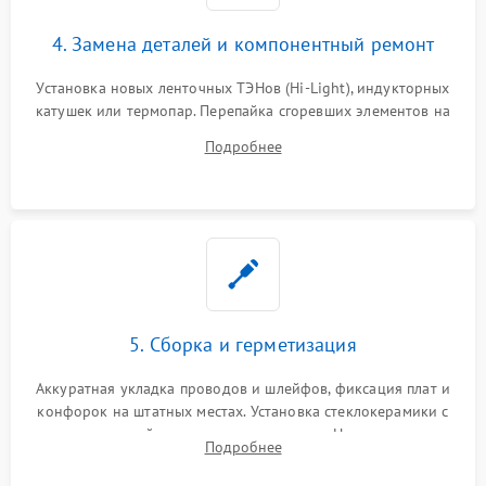
4. Замена деталей и компонентный ремонт
Установка новых ленточных ТЭНов (Hi-Light), индукторных
катушек или термопар. Перепайка сгоревших элементов на
плате управления, восстановление токопроводящих
Подробнее
дорожек. Очистка контактов и замена поврежденной
проводки.
5. Сборка и герметизация
Аккуратная укладка проводов и шлейфов, фиксация плат и
конфорок на штатных местах. Установка стеклокерамики с
проверкой равномерности зазоров. Нанесение
Подробнее
термостойкого герметика или укладка уплотнительной
ленты по контуру.