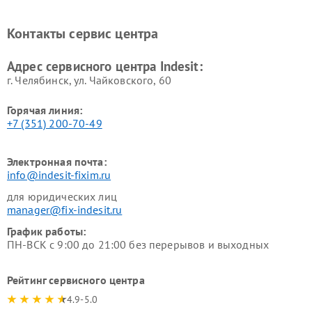
печей Indesit
Indesit
Ремонт холодильных камер
Ремонт сушильных машин
Контакты сервис центра
Indesit
Indesit
Адрес сервисного центра Indesit:
г. Челябинск, ул. Чайковского, 60
Горячая линия:
+7 (351) 200-70-49
Электронная почта:
info@indesit-fixim.ru
для юридических лиц
manager@fix-indesit.ru
График работы:
ПН-ВСК с 9:00 до 21:00 без перерывов и выходных
Рейтинг сервисного центра
4.9-5.0