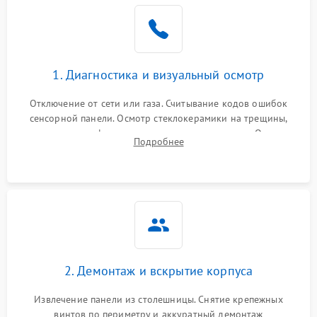
1. Диагностика и визуальный осмотр
Отключение от сети или газа. Считывание кодов ошибок
сенсорной панели. Осмотр стеклокерамики на трещины,
проверка конфорок на равномерность нагрева. Опрос
Подробнее
клиента о симптомах (не включается, не видит посуду,
щелкает).
2. Демонтаж и вскрытие корпуса
Извлечение панели из столешницы. Снятие крепежных
винтов по периметру и аккуратный демонтаж