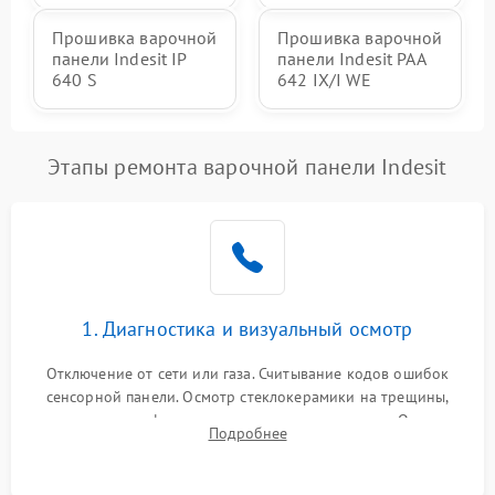
Прошивка варочной
Прошивка варочной
панели Indesit IP
панели Indesit PAA
640 S
642 IX/I WE
Этапы ремонта варочной панели Indesit
1. Диагностика и визуальный осмотр
Отключение от сети или газа. Считывание кодов ошибок
сенсорной панели. Осмотр стеклокерамики на трещины,
проверка конфорок на равномерность нагрева. Опрос
Подробнее
клиента о симптомах (не включается, не видит посуду,
щелкает).