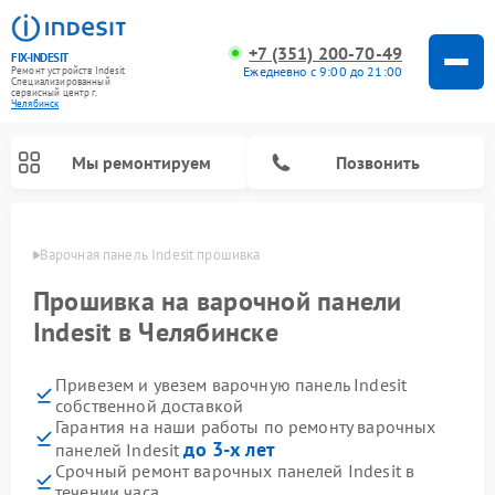
+7 (351) 200-70-49
FIX-INDESIT
Ежедневно с 9:00 до 21:00
Ремонт устройств Indesit
Специализированный
cервисный центр г.
Челябинск
Мы ремонтируем
Позвонить
инске
Варочная панель Indesit прошивка
Прошивка на варочной панели
Indesit в Челябинске
Привезем и увезем варочную панель Indesit
собственной доставкой
Гарантия на наши работы по ремонту варочных
до 3-х лет
панелей Indesit
Ремонт морозильных камер Indesit
Ремонт стиральных машин Indesit
Ремонт сушильных машин Indesit
Ремонт посудомоечных машин Indesit
Ремонт микроволновых печей Indesit
Ремонт холодильных камер Indesit
Срочный ремонт варочных панелей Indesit в
течении часа