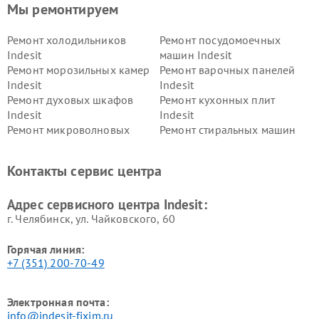
Мы ремонтируем
Ремонт холодильников
Ремонт посудомоечных
Indesit
машин Indesit
Ремонт морозильных камер
Ремонт варочных панелей
Indesit
Indesit
Ремонт духовых шкафов
Ремонт кухонных плит
Indesit
Indesit
Ремонт микроволновых
Ремонт стиральных машин
печей Indesit
Indesit
Ремонт холодильных камер
Ремонт сушильных машин
Контакты сервис центра
Indesit
Indesit
Адрес сервисного центра Indesit:
г. Челябинск, ул. Чайковского, 60
Горячая линия:
+7 (351) 200-70-49
Электронная почта:
info@indesit-fixim.ru