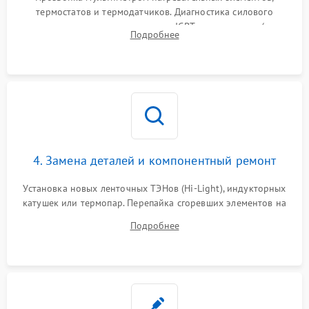
термостатов и термодатчиков. Диагностика силового
модуля, реле, диодных мостов и IGBT-транзисторов (для
Подробнее
индукции). Проверка кранов и газ-контроля (для газовых
панелей).
4. Замена деталей и компонентный ремонт
Установка новых ленточных ТЭНов (Hi-Light), индукторных
катушек или термопар. Перепайка сгоревших элементов на
плате управления, восстановление токопроводящих
Подробнее
дорожек. Очистка контактов и замена поврежденной
проводки.