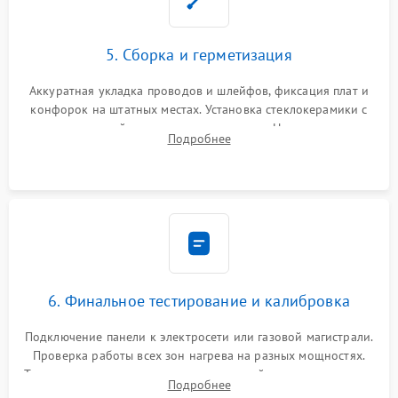
5. Сборка и герметизация
Аккуратная укладка проводов и шлейфов, фиксация плат и
конфорок на штатных местах. Установка стеклокерамики с
проверкой равномерности зазоров. Нанесение
Подробнее
термостойкого герметика или укладка уплотнительной
ленты по контуру.
6. Финальное тестирование и калибровка
Подключение панели к электросети или газовой магистрали.
Проверка работы всех зон нагрева на разных мощностях.
Тестирование сенсорного управления, таймера, индикаторов
Подробнее
остаточного тепла и систем защиты от перегрева.