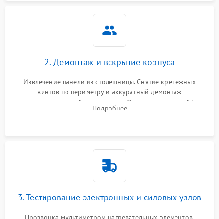
2. Демонтаж и вскрытие корпуса
Извлечение панели из столешницы. Снятие крепежных
винтов по периметру и аккуратный демонтаж
стеклокерамической поверхности. Отсоединение шлейфов
Подробнее
сенсорного блока для доступа к силовым платам, катушкам
или ТЭНам.
3. Тестирование электронных и силовых узлов
Прозвонка мультиметром нагревательных элементов,