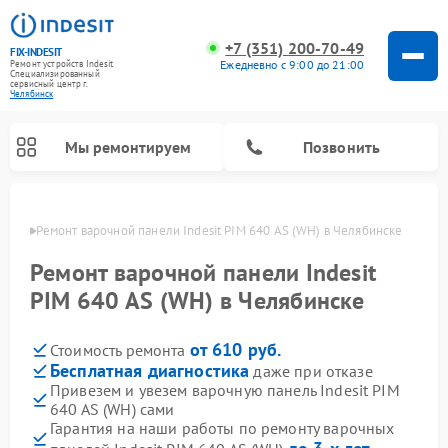
+7 (351) 200-70-49
FIX-INDESIT
Ежедневно с 9:00 до 21:00
Ремонт устройств Indesit
Специализированный
cервисный центр г.
Челябинск
Мы ремонтируем
Позвонить
инске
Ремонт варочной панели Indesit PIM 640 AS (WH) в Челябинске
Ремонт варочной панели Indesit
PIM 640 AS (WH) в Челябинске
от 610 руб.
Стоимость ремонта
Бесплатная диагностика
даже при отказе
Привезем и увезем варочную панель Indesit PIM
640 AS (WH) сами
Ремонт морозильных камер Indesit
Ремонт стиральных машин Indesit
Ремонт сушильных машин Indesit
Ремонт посудомоечных машин Indesit
Ремонт микроволновых печей Indesit
Ремонт холодильных камер Indesit
Гарантия на наши работы по ремонту варочных