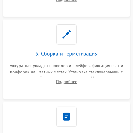
дорожек. Очистка контактов и замена поврежденной
проводки.
5. Сборка и герметизация
Аккуратная укладка проводов и шлейфов, фиксация плат и
конфорок на штатных местах. Установка стеклокерамики с
проверкой равномерности зазоров. Нанесение
Подробнее
термостойкого герметика или укладка уплотнительной
ленты по контуру.