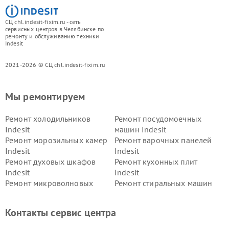
СЦ chl.indesit-fixim.ru - сеть
сервисных центров в Челябинске по
ремонту и обслуживанию техники
Indesit
2021-2026 © СЦ chl.indesit-fixim.ru
Мы ремонтируем
Ремонт холодильников
Ремонт посудомоечных
Indesit
машин Indesit
Ремонт морозильных камер
Ремонт варочных панелей
Indesit
Indesit
Ремонт духовых шкафов
Ремонт кухонных плит
Indesit
Indesit
Ремонт микроволновых
Ремонт стиральных машин
печей Indesit
Indesit
Ремонт холодильных камер
Ремонт сушильных машин
Контакты сервис центра
Indesit
Indesit