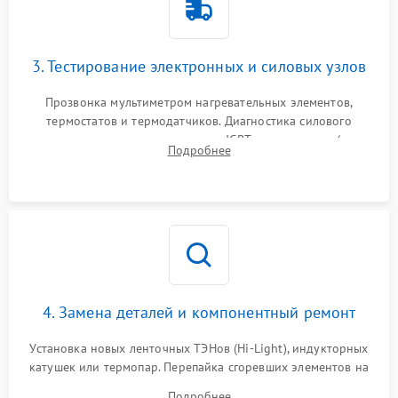
3. Тестирование электронных и силовых узлов
Прозвонка мультиметром нагревательных элементов,
термостатов и термодатчиков. Диагностика силового
модуля, реле, диодных мостов и IGBT-транзисторов (для
Подробнее
индукции). Проверка кранов и газ-контроля (для газовых
панелей).
4. Замена деталей и компонентный ремонт
Установка новых ленточных ТЭНов (Hi-Light), индукторных
катушек или термопар. Перепайка сгоревших элементов на
плате управления, восстановление токопроводящих
Подробнее