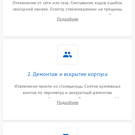
Отключение от сети или газа. Считывание кодов ошибок
сенсорной панели. Осмотр стеклокерамики на трещины,
проверка конфорок на равномерность нагрева. Опрос
Подробнее
клиента о симптомах (не включается, не видит посуду,
щелкает).
2. Демонтаж и вскрытие корпуса
Извлечение панели из столешницы. Снятие крепежных
винтов по периметру и аккуратный демонтаж
стеклокерамической поверхности. Отсоединение шлейфов
Подробнее
сенсорного блока для доступа к силовым платам, катушкам
или ТЭНам.