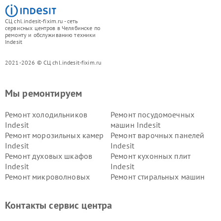
СЦ chl.indesit-fixim.ru - сеть
сервисных центров в Челябинске по
ремонту и обслуживанию техники
Indesit
2021-2026 © СЦ chl.indesit-fixim.ru
Мы ремонтируем
Ремонт холодильников
Ремонт посудомоечных
Indesit
машин Indesit
Ремонт морозильных камер
Ремонт варочных панелей
Indesit
Indesit
Ремонт духовых шкафов
Ремонт кухонных плит
Indesit
Indesit
Ремонт микроволновых
Ремонт стиральных машин
печей Indesit
Indesit
Ремонт холодильных камер
Ремонт сушильных машин
Контакты сервис центра
Indesit
Indesit