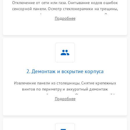
Отключение от сети или газа. Считывание кодов ошибок
сенсорной панели. Осмотр стеклокерамики на трещины,
проверка конфорок на равномерность нагрева. Опрос
Подробнее
клиента о симптомах (не включается, не видит посуду,
щелкает).
2. Демонтаж и вскрытие корпуса
Извлечение панели из столешницы. Снятие крепежных
винтов по периметру и аккуратный демонтаж
стеклокерамической поверхности. Отсоединение шлейфов
Подробнее
сенсорного блока для доступа к силовым платам, катушкам
или ТЭНам.