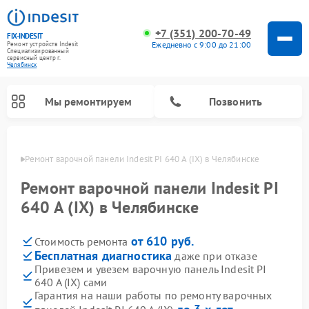
+7 (351) 200-70-49
FIX-INDESIT
Ежедневно с 9:00 до 21:00
Ремонт устройств Indesit
Специализированный
cервисный центр г.
Челябинск
Мы ремонтируем
Позвонить
инске
Ремонт варочной панели Indesit PI 640 A (IX) в Челябинске
Ремонт варочной панели Indesit PI
640 A (IX) в Челябинске
от 610 руб.
Стоимость ремонта
Бесплатная диагностика
даже при отказе
Привезем и увезем варочную панель Indesit PI
640 A (IX) сами
Ремонт морозильных камер Indesit
Ремонт стиральных машин Indesit
Ремонт сушильных машин Indesit
Ремонт посудомоечных машин Indesit
Ремонт микроволновых печей Indesit
Ремонт холодильных камер Indesit
Гарантия на наши работы по ремонту варочных