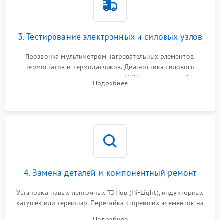
3. Тестирование электронных и силовых узлов
Прозвонка мультиметром нагревательных элементов,
термостатов и термодатчиков. Диагностика силового
модуля, реле, диодных мостов и IGBT-транзисторов (для
Подробнее
индукции). Проверка кранов и газ-контроля (для газовых
панелей).
4. Замена деталей и компонентный ремонт
Установка новых ленточных ТЭНов (Hi-Light), индукторных
катушек или термопар. Перепайка сгоревших элементов на
плате управления, восстановление токопроводящих
Подробнее