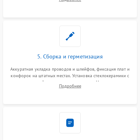
дорожек. Очистка контактов и замена поврежденной
проводки.
5. Сборка и герметизация
Аккуратная укладка проводов и шлейфов, фиксация плат и
конфорок на штатных местах. Установка стеклокерамики с
проверкой равномерности зазоров. Нанесение
Подробнее
термостойкого герметика или укладка уплотнительной
ленты по контуру.