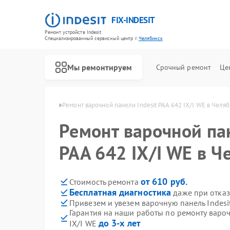
FIX-INDESIT
Ремонт устройств Indesit
Специализированный cервисный центр г.
Челябинск
Мы ремонтируем
Срочный ремонт
Це
ndesit в Челябинске
Ремонт варочной панели Indesit PAA 642 IX/I WE в Челя
Ремонт варочной пан
PAA 642 IX/I WE в Ч
от 610 руб.
Стоимость ремонта
Бесплатная диагностика
даже при отказ
Привезем и увезем варочную панель Indesit
Гарантия на наши работы по ремонту вароч
до 3-х лет
IX/I WE
Ремонт холодильников Indesit
Ремонт посудомоечных машин Indesit
Ремонт морозильных камер Indesit
Ремонт духовых шкафов Indesit
Ремонт микроволновых печей Indesit
Ремонт стиральных машин Indesit
Ремонт холодильных камер Indesit
Ремонт сушильных машин Indesit