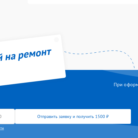
й на ремонт
При оформл
Отправить заявку и получить 1500 ₽
сти