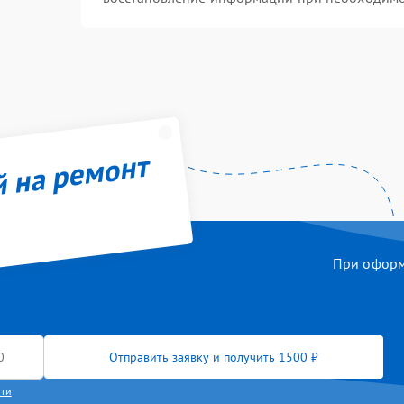
й на ремонт
При оформл
Отправить заявку и получить 1500 ₽
сти