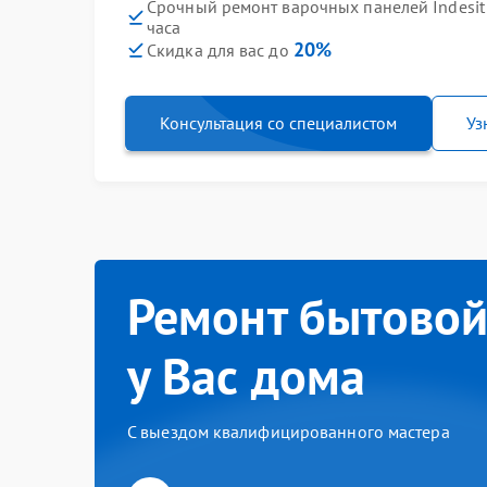
Срочный ремонт варочных панелей Indesit P
часа
20%
Скидка для вас до
Консультация со специалистом
Уз
Ремонт бытовой
у Вас дома
С выездом квалифицированного мастера