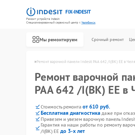
FIX-INDESIT
Ремонт устройств Indesit
Специализированный cервисный центр г.
Челябинск
Мы ремонтируем
Срочный ремонт
Це
ndesit в Челябинске
Ремонт варочной панели Indesit PAA 642 /I(BK) EE в Чел
Ремонт варочной пан
PAA 642 /I(BK) EE в
от 610 руб.
Стоимость ремонта
Бесплатная диагностика
даже при отказ
Привезем и увезем варочную панель Indesit
Гарантия на наши работы по ремонту вароч
до 3-х лет
/I(BK) EE
Ремонт холодильников Indesit
Ремонт посудомоечных машин Indesit
Ремонт морозильных камер Indesit
Ремонт духовых шкафов Indesit
Ремонт микроволновых печей Indesit
Ремонт стиральных машин Indesit
Ремонт холодильных камер Indesit
Ремонт сушильных машин Indesit