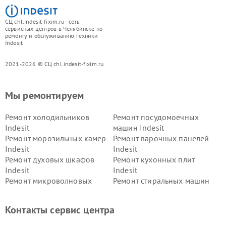
СЦ chl.indesit-fixim.ru - сеть
сервисных центров в Челябинске по
ремонту и обслуживанию техники
Indesit
2021-2026 © СЦ chl.indesit-fixim.ru
Мы ремонтируем
Ремонт холодильников
Ремонт посудомоечных
Indesit
машин Indesit
Ремонт морозильных камер
Ремонт варочных панелей
Indesit
Indesit
Ремонт духовых шкафов
Ремонт кухонных плит
Indesit
Indesit
Ремонт микроволновых
Ремонт стиральных машин
печей Indesit
Indesit
Ремонт холодильных камер
Ремонт сушильных машин
Контакты сервис центра
Indesit
Indesit