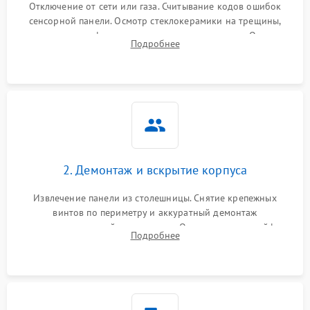
Отключение от сети или газа. Считывание кодов ошибок
сенсорной панели. Осмотр стеклокерамики на трещины,
проверка конфорок на равномерность нагрева. Опрос
Подробнее
клиента о симптомах (не включается, не видит посуду,
щелкает).
2. Демонтаж и вскрытие корпуса
Извлечение панели из столешницы. Снятие крепежных
винтов по периметру и аккуратный демонтаж
стеклокерамической поверхности. Отсоединение шлейфов
Подробнее
сенсорного блока для доступа к силовым платам, катушкам
или ТЭНам.