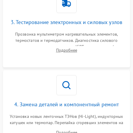
3. Тестирование электронных и силовых узлов
Прозвонка мультиметром нагревательных элементов,
термостатов и термодатчиков. Диагностика силового
модуля, реле, диодных мостов и IGBT-транзисторов (для
Подробнее
индукции). Проверка кранов и газ-контроля (для газовых
панелей).
4. Замена деталей и компонентный ремонт
Установка новых ленточных ТЭНов (Hi-Light), индукторных
катушек или термопар. Перепайка сгоревших элементов на
плате управления, восстановление токопроводящих
Подробнее