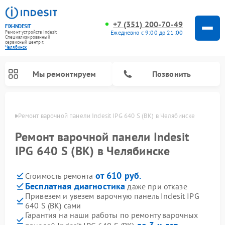
+7 (351) 200-70-49
FIX-INDESIT
Ежедневно с 9:00 до 21:00
Ремонт устройств Indesit
Специализированный
cервисный центр г.
Челябинск
Мы ремонтируем
Позвонить
инске
Ремонт варочной панели Indesit IPG 640 S (BK) в Челябинске
Ремонт варочной панели Indesit
IPG 640 S (BK) в Челябинске
от 610 руб.
Стоимость ремонта
Бесплатная диагностика
даже при отказе
Привезем и увезем варочную панель Indesit IPG
640 S (BK) сами
Ремонт морозильных камер Indesit
Ремонт стиральных машин Indesit
Ремонт сушильных машин Indesit
Ремонт посудомоечных машин Indesit
Ремонт микроволновых печей Indesit
Ремонт холодильных камер Indesit
Гарантия на наши работы по ремонту варочных