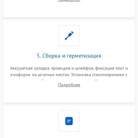
дорожек. Очистка контактов и замена поврежденной
проводки.
5. Сборка и герметизация
Аккуратная укладка проводов и шлейфов, фиксация плат и
конфорок на штатных местах. Установка стеклокерамики с
проверкой равномерности зазоров. Нанесение
Подробнее
термостойкого герметика или укладка уплотнительной
ленты по контуру.