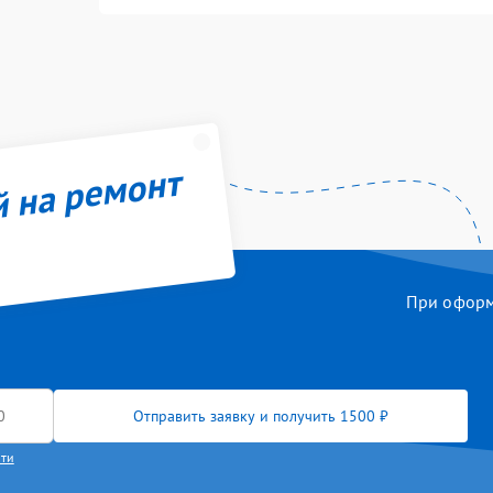
й на ремонт
При оформл
Отправить заявку и получить 1500 ₽
сти