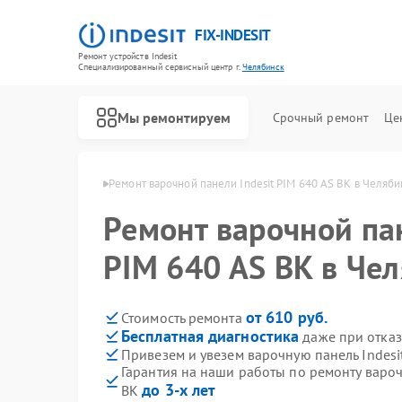
FIX-INDESIT
Ремонт устройств Indesit
Специализированный cервисный центр г.
Челябинск
Мы ремонтируем
Срочный ремонт
Це
ndesit в Челябинске
Ремонт варочной панели Indesit PIM 640 AS BK в Челяб
Ремонт варочной пан
PIM 640 AS BK в Че
от 610 руб.
Стоимость ремонта
Бесплатная диагностика
даже при отказ
Привезем и увезем варочную панель Indesi
Гарантия на наши работы по ремонту вароч
до 3-х лет
BK
Ремонт холодильников Indesit
Ремонт посудомоечных машин Indesit
Ремонт морозильных камер Indesit
Ремонт духовых шкафов Indesit
Ремонт микроволновых печей Indesit
Ремонт стиральных машин Indesit
Ремонт холодильных камер Indesit
Ремонт сушильных машин Indesit