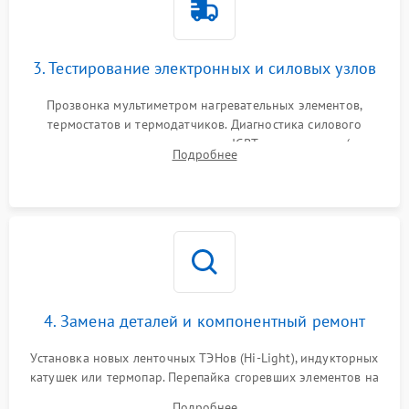
3. Тестирование электронных и силовых узлов
Прозвонка мультиметром нагревательных элементов,
термостатов и термодатчиков. Диагностика силового
модуля, реле, диодных мостов и IGBT-транзисторов (для
Подробнее
индукции). Проверка кранов и газ-контроля (для газовых
панелей).
4. Замена деталей и компонентный ремонт
Установка новых ленточных ТЭНов (Hi-Light), индукторных
катушек или термопар. Перепайка сгоревших элементов на
плате управления, восстановление токопроводящих
Подробнее