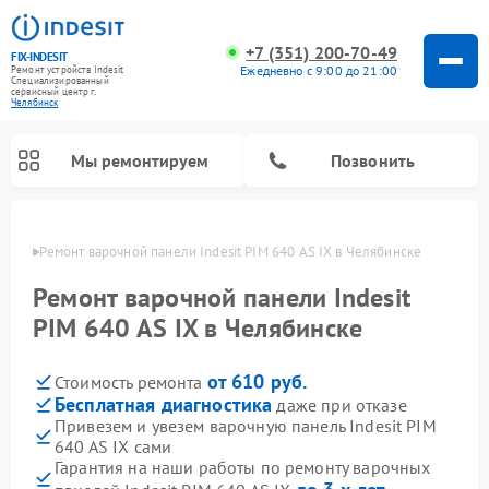
+7 (351) 200-70-49
FIX-INDESIT
Ежедневно с 9:00 до 21:00
Ремонт устройств Indesit
Специализированный
cервисный центр г.
Челябинск
Мы ремонтируем
Позвонить
инске
Ремонт варочной панели Indesit PIM 640 AS IX в Челябинске
Ремонт варочной панели Indesit
PIM 640 AS IX в Челябинске
от 610 руб.
Стоимость ремонта
Бесплатная диагностика
даже при отказе
Привезем и увезем варочную панель Indesit PIM
640 AS IX сами
Ремонт морозильных камер Indesit
Ремонт стиральных машин Indesit
Ремонт сушильных машин Indesit
Ремонт посудомоечных машин Indesit
Ремонт микроволновых печей Indesit
Ремонт холодильных камер Indesit
Гарантия на наши работы по ремонту варочных