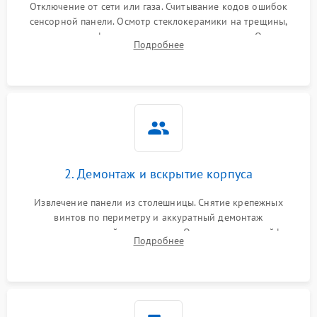
Отключение от сети или газа. Считывание кодов ошибок
сенсорной панели. Осмотр стеклокерамики на трещины,
проверка конфорок на равномерность нагрева. Опрос
Подробнее
клиента о симптомах (не включается, не видит посуду,
щелкает).
2. Демонтаж и вскрытие корпуса
Извлечение панели из столешницы. Снятие крепежных
винтов по периметру и аккуратный демонтаж
стеклокерамической поверхности. Отсоединение шлейфов
Подробнее
сенсорного блока для доступа к силовым платам, катушкам
или ТЭНам.