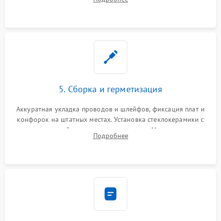
дорожек. Очистка контактов и замена поврежденной
проводки.
5. Сборка и герметизация
Аккуратная укладка проводов и шлейфов, фиксация плат и
конфорок на штатных местах. Установка стеклокерамики с
проверкой равномерности зазоров. Нанесение
Подробнее
термостойкого герметика или укладка уплотнительной
ленты по контуру.