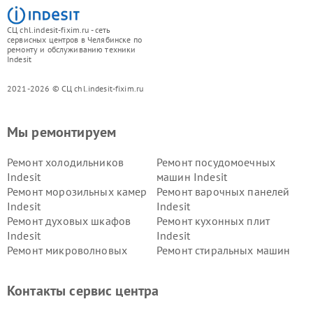
СЦ chl.indesit-fixim.ru - сеть
сервисных центров в Челябинске по
ремонту и обслуживанию техники
Indesit
2021-2026 © СЦ chl.indesit-fixim.ru
Мы ремонтируем
Ремонт холодильников
Ремонт посудомоечных
Indesit
машин Indesit
Ремонт морозильных камер
Ремонт варочных панелей
Indesit
Indesit
Ремонт духовых шкафов
Ремонт кухонных плит
Indesit
Indesit
Ремонт микроволновых
Ремонт стиральных машин
печей Indesit
Indesit
Ремонт холодильных камер
Ремонт сушильных машин
Контакты сервис центра
Indesit
Indesit