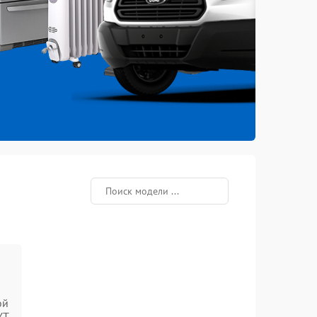
ой
YT