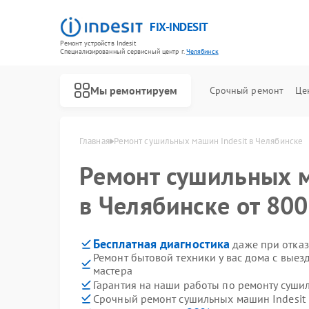
FIX-INDESIT
Ремонт устройств Indesit
Специализированный cервисный центр г.
Челябинск
Мы ремонтируем
Срочный ремонт
Це
Главная
Ремонт сушильных машин Indesit в Челябинске
Ремонт сушильных
в Челябинске от 800
Бесплатная диагностика
даже при отказ
Ремонт бытовой техники у вас дома с вые
мастера
Гарантия на наши работы по ремонту суши
Срочный ремонт сушильных машин Indesit 
Ремонт холодильников Indesit
Ремонт посудомоечных машин Indesit
Ремонт морозильных камер Indesit
Ремонт варочных панелей Indesit
Ремонт духовых шкафов Indesit
Ремонт микроволновых печей Indesit
Ремонт стиральных машин Indesit
Ремонт холодильных камер Indesit