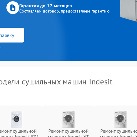
Гарантия до 12 месяцев
Составляем договор, предоставляем гарантию
заявку
и
дели сушильных машин Indesit
емонт сушильной
Ремонт сушильной
Ремонт сушильн
шины Indesit IDV
машины Indesit YT
машины Indesit 