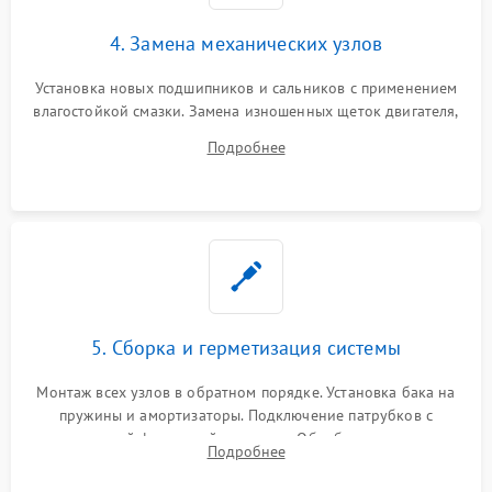
4. Замена механических узлов
Установка новых подшипников и сальников с применением
влагостойкой смазки. Замена изношенных щеток двигателя,
порванного ремня привода, неисправного сливного насоса
Подробнее
или поврежденной резиновой манжеты.
5. Сборка и герметизация системы
Монтаж всех узлов в обратном порядке. Установка бака на
пружины и амортизаторы. Подключение патрубков с
надежной фиксацией хомутами. Обработка стыков
Подробнее
герметиком для предотвращения возможных протечек воды.