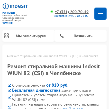
+7 (351) 200-70-49
FIX-INDESIT
Ежедневно с 9:00 до 21:00
Ремонт устройств Indesit
Специализированный
cервисный центр г.
Челябинск
Мы ремонтируем
Позвонить
инске
Ремонт стиральной машины Indesit WIUN 82 (CSI) в Челябинске
Ремонт стиральной машины Indesit
WIUN 82 (CSI) в Челябинске
от 810 руб.
Стоимость ремонта
Бесплатная диагностика
даже при отказе
Привезем и увезем стиральную машину Indesit
WIUN 82 (CSI) сами
Ремонт морозильных камер Indesit
Ремонт микроволновых печей Indesit
Ремонт сушильных машин Indesit
Ремонт посудомоечных машин Indesit
Ремонт варочных панелей Indesit
Ремонт холодильных камер Indesit
Гарантия на наши работы по ремонту стиральных