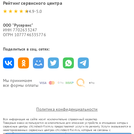
Рейтинг сервисного центра
4.9-5.0
ООО "Русервис"
ИНН 7702633247
ОГРН 1077746335776
Поделиться в соц. сетях:
Мы принимаем
все формы оплаты
Политика конфиденциальности
Вся информация на сайте носит исключительно справочный характер.
Товарные знаки используются исключительно для описания устройств, в отношении которых
сервисные центры chl.indesit-fixim.ru предоставляют услуги по ремонту. Услуги оказываются в
неавторизованных сервисных центрах chl.indesit-fixim.ru, которые не связаны с
правообладателями товарных знаков или их официальными представителями.