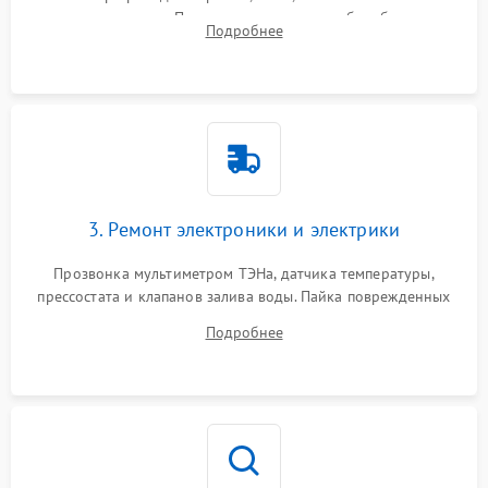
амортизаторов. Проверка подшипников барабана и
Подробнее
крестовины на износ, а манжеты люка на разрывы.
3. Ремонт электроники и электрики
Прозвонка мультиметром ТЭНа, датчика температуры,
прессостата и клапанов залива воды. Пайка поврежденных
дорожек или замена симисторов на плате управления.
Подробнее
Восстановление целостности проводки и контактов.