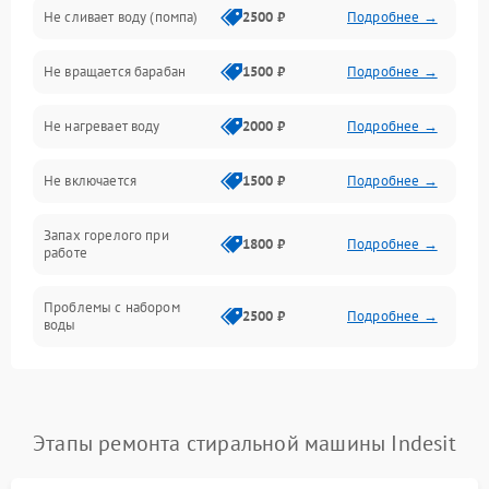
Не сливает воду (помпа)
2500 ₽
Подробнее →
Водоснабжение
Не вращается барабан
1500 ₽
Подробнее →
Слив
Не нагревает воду
2000 ₽
Подробнее →
Программное обеспечение
Не включается
1500 ₽
Подробнее →
Запах горелого при
1800 ₽
Подробнее →
работе
Проблемы с набором
2500 ₽
Подробнее →
воды
Замена ТЭНа
2200 ₽
Подробнее →
Замена платы управления
2200 ₽
Подробнее →
Этапы ремонта стиральной машины Indesit