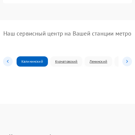
Наш сервисный центр на Вашей станции метро
Калининский
Курчатовский
Ленинский
Металлур