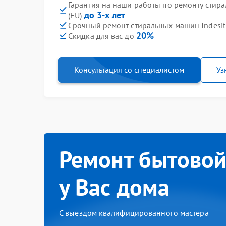
Гарантия на наши работы по ремонту стира
до 3-х лет
(EU)
Срочный ремонт стиральных машин Indesit 
20%
Скидка для вас до
Консультация со специалистом
Уз
Ремонт бытовой
у Вас дома
С выездом квалифицированного мастера