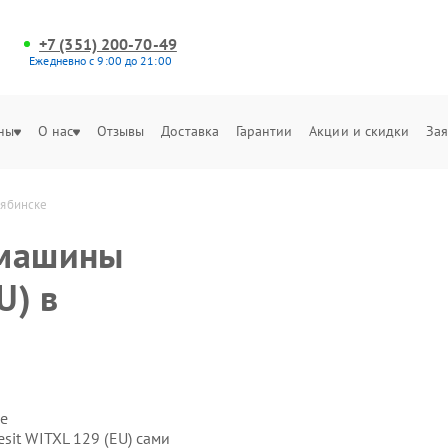
+7 (351) 200-70-49
Ежедневно с 9:00 до 21:00
ны
О нас
Отзывы
Доставка
Гарантии
Акции и скидки
Зая
лябинске
 машины
U) в
е
sit WITXL 129 (EU) сами