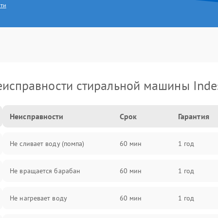
сти
еисправности стиральной машины Indes
Неисправности
Срок
Гарантия
Не сливает воду (помпа)
60 мин
1 год
Не вращается барабан
60 мин
1 год
Не нагревает воду
60 мин
1 год