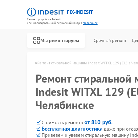
FIX-INDESIT
Ремонт устройств Indesit
Специализированный cервисный центр г.
Челябинск
Мы ремонтируем
Срочный ремонт
Це
ndesit в Челябинске
Ремонт стиральной машины Indesit WITXL 129 (EU) в Че
Ремонт стиральной
Indesit WITXL 129 (E
Челябинске
от 810 руб.
Стоимость ремонта
Бесплатная диагностика
даже при отказ
Привезем и увезем стиральную машину Inde
Ремонт холодильников Indesit
Ремонт посудомоечных машин Indesit
Ремонт морозильных камер Indesit
Ремонт варочных панелей Indesit
Ремонт духовых шкафов Indesit
Ремонт микроволновых печей Indesit
Ремонт холодильных камер Indesit
Ремонт сушильных машин Indesit