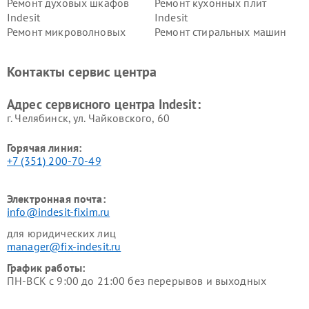
Ремонт духовых шкафов
Ремонт кухонных плит
Indesit
Indesit
Ремонт микроволновых
Ремонт стиральных машин
печей Indesit
Indesit
Ремонт холодильных камер
Ремонт сушильных машин
Контакты сервис центра
Indesit
Indesit
Адрес сервисного центра Indesit:
г. Челябинск, ул. Чайковского, 60
Горячая линия:
+7 (351) 200-70-49
Электронная почта:
info@indesit-fixim.ru
для юридических лиц
manager@fix-indesit.ru
График работы:
ПН-ВСК с 9:00 до 21:00 без перерывов и выходных