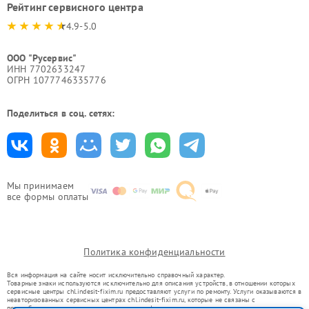
Рейтинг сервисного центра
4.9-5.0
ООО "Русервис"
ИНН 7702633247
ОГРН 1077746335776
Поделиться в соц. сетях:
Мы принимаем
все формы оплаты
Политика конфиденциальности
Вся информация на сайте носит исключительно справочный характер.
Товарные знаки используются исключительно для описания устройств, в отношении которых
сервисные центры chl.indesit-fixim.ru предоставляют услуги по ремонту. Услуги оказываются в
неавторизованных сервисных центрах chl.indesit-fixim.ru, которые не связаны с
правообладателями товарных знаков или их официальными представителями.