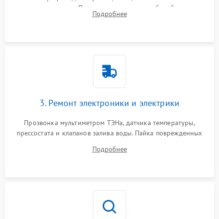
амортизаторов. Проверка подшипников барабана и
Подробнее
крестовины на износ, а манжеты люка на разрывы.
3. Ремонт электроники и электрики
Прозвонка мультиметром ТЭНа, датчика температуры,
прессостата и клапанов залива воды. Пайка поврежденных
дорожек или замена симисторов на плате управления.
Подробнее
Восстановление целостности проводки и контактов.