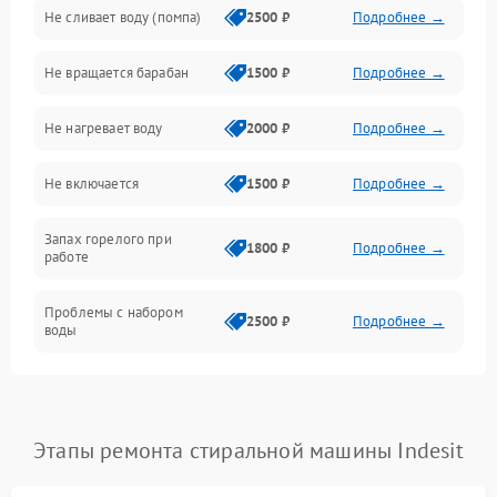
Не сливает воду (помпа)
2500 ₽
Подробнее →
Водоснабжение
Не вращается барабан
1500 ₽
Подробнее →
Слив
Не нагревает воду
2000 ₽
Подробнее →
Программное обеспечение
Не включается
1500 ₽
Подробнее →
Запах горелого при
1800 ₽
Подробнее →
работе
Проблемы с набором
2500 ₽
Подробнее →
воды
Замена ТЭНа
2200 ₽
Подробнее →
Замена платы управления
2200 ₽
Подробнее →
Этапы ремонта стиральной машины Indesit