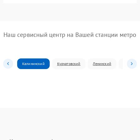
Наш сервисный центр на Вашей станции метро
Калининский
Курчатовский
Ленинский
Металлур