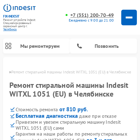
+7 (351) 200-70-49
FIX-INDESIT
Ежедневно с 9:00 до 21:00
Ремонт устройств Indesit
Специализированный
cервисный центр г.
Челябинск
Мы ремонтируем
Позвонить
инске
Ремонт стиральной машины Indesit WITXL 1051 (EU) в Челябинске
Ремонт стиральной машины Indesit
WITXL 1051 (EU) в Челябинске
от 810 руб.
Стоимость ремонта
Бесплатная диагностика
даже при отказе
Привезем и увезем стиральную машину Indesit
WITXL 1051 (EU) сами
Ремонт морозильных камер Indesit
Ремонт микроволновых печей Indesit
Ремонт сушильных машин Indesit
Ремонт посудомоечных машин Indesit
Ремонт варочных панелей Indesit
Ремонт холодильных камер Indesit
Гарантия на наши работы по ремонту стиральных