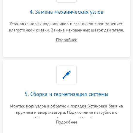
4. Замена механических узлов
Установка новых подшипников и сальников с применением
влагостойкой смазки. Замена изношенных щеток двигателя,
порванного ремня привода, неисправного сливного насоса
Подробнее
или поврежденной резиновой манжеты.
5. Сборка и герметизация системы
Монтаж всех узлов в обратном порядке. Установка бака на
пружины и амортизаторы. Подключение патрубков с
надежной фиксацией хомутами. Обработка стыков
Подробнее
герметиком для предотвращения возможных протечек воды.