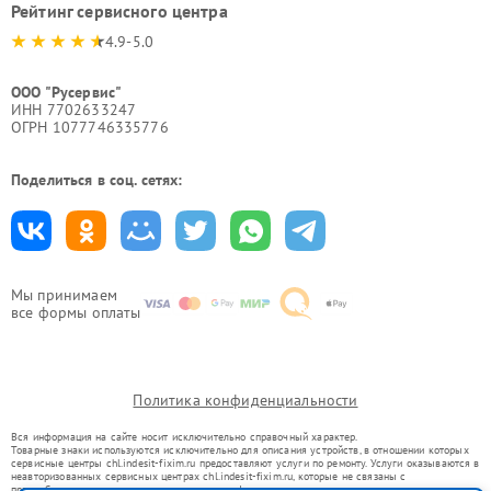
Рейтинг сервисного центра
4.9-5.0
ООО "Русервис"
ИНН 7702633247
ОГРН 1077746335776
Поделиться в соц. сетях:
Мы принимаем
все формы оплаты
Политика конфиденциальности
Вся информация на сайте носит исключительно справочный характер.
Товарные знаки используются исключительно для описания устройств, в отношении которых
сервисные центры chl.indesit-fixim.ru предоставляют услуги по ремонту. Услуги оказываются в
неавторизованных сервисных центрах chl.indesit-fixim.ru, которые не связаны с
правообладателями товарных знаков или их официальными представителями.