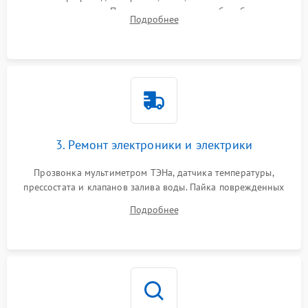
амортизаторов. Проверка подшипников барабана и
Подробнее
крестовины на износ, а манжеты люка на разрывы.
3. Ремонт электроники и электрики
Прозвонка мультиметром ТЭНа, датчика температуры,
прессостата и клапанов залива воды. Пайка поврежденных
дорожек или замена симисторов на плате управления.
Подробнее
Восстановление целостности проводки и контактов.