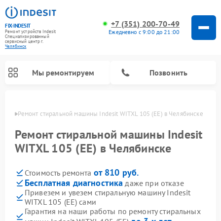
+7 (351) 200-70-49
FIX-INDESIT
Ежедневно с 9:00 до 21:00
Ремонт устройств Indesit
Специализированный
cервисный центр г.
Челябинск
Мы ремонтируем
Позвонить
инске
Ремонт стиральной машины Indesit WITXL 105 (EE) в Челябинске
Ремонт стиральной машины Indesit
WITXL 105 (EE) в Челябинске
от 810 руб.
Стоимость ремонта
Бесплатная диагностика
даже при отказе
Привезем и увезем стиральную машину Indesit
WITXL 105 (EE) сами
Ремонт морозильных камер Indesit
Ремонт микроволновых печей Indesit
Ремонт сушильных машин Indesit
Ремонт посудомоечных машин Indesit
Ремонт варочных панелей Indesit
Ремонт холодильных камер Indesit
Гарантия на наши работы по ремонту стиральных