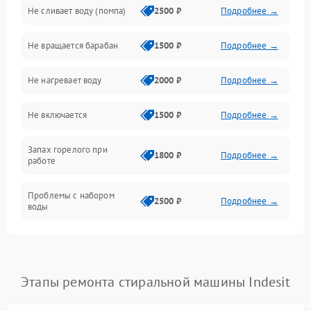
Не сливает воду (помпа)
2500 ₽
Подробнее →
Водоснабжение
Не вращается барабан
1500 ₽
Подробнее →
Слив
Не нагревает воду
2000 ₽
Подробнее →
Программное обеспечение
Не включается
1500 ₽
Подробнее →
Запах горелого при
1800 ₽
Подробнее →
работе
Проблемы с набором
2500 ₽
Подробнее →
воды
Замена ТЭНа
2200 ₽
Подробнее →
Замена платы управления
2200 ₽
Подробнее →
Этапы ремонта стиральной машины Indesit