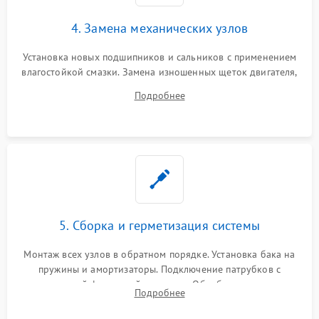
4. Замена механических узлов
Установка новых подшипников и сальников с применением
влагостойкой смазки. Замена изношенных щеток двигателя,
порванного ремня привода, неисправного сливного насоса
Подробнее
или поврежденной резиновой манжеты.
5. Сборка и герметизация системы
Монтаж всех узлов в обратном порядке. Установка бака на
пружины и амортизаторы. Подключение патрубков с
надежной фиксацией хомутами. Обработка стыков
Подробнее
герметиком для предотвращения возможных протечек воды.