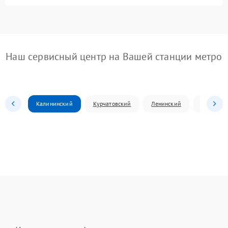
Наш сервисный центр на Вашей станции метро
Калининский
Курчатовский
Ленинский
Металлур