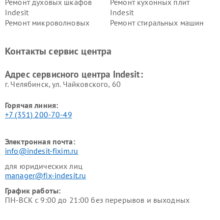
Ремонт духовых шкафов
Ремонт кухонных плит
Indesit
Indesit
Ремонт микроволновых
Ремонт стиральных машин
печей Indesit
Indesit
Ремонт холодильных камер
Ремонт сушильных машин
Контакты сервис центра
Indesit
Indesit
Адрес сервисного центра Indesit:
г. Челябинск, ул. Чайковского, 60
Горячая линия:
+7 (351) 200-70-49
Электронная почта:
info@indesit-fixim.ru
для юридических лиц
manager@fix-indesit.ru
График работы:
ПН-ВСК с 9:00 до 21:00 без перерывов и выходных