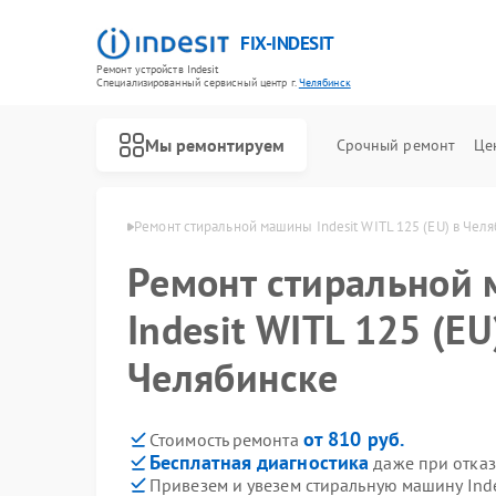
FIX-INDESIT
Ремонт устройств Indesit
Специализированный cервисный центр г.
Челябинск
Мы ремонтируем
Срочный ремонт
Це
ndesit в Челябинске
Ремонт стиральной машины Indesit WITL 125 (EU) в Чел
Ремонт стиральной
Indesit WITL 125 (EU
Челябинске
от 810 руб.
Стоимость ремонта
Бесплатная диагностика
даже при отказ
Привезем и увезем стиральную машину Inde
Ремонт холодильников Indesit
Ремонт посудомоечных машин Indesit
Ремонт морозильных камер Indesit
Ремонт варочных панелей Indesit
Ремонт духовых шкафов Indesit
Ремонт микроволновых печей Indesit
Ремонт холодильных камер Indesit
Ремонт сушильных машин Indesit