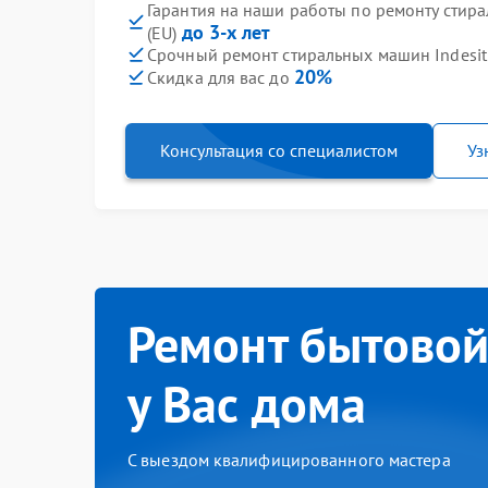
Гарантия на наши работы по ремонту стира
до 3-х лет
(EU)
Срочный ремонт стиральных машин Indesit 
20%
Скидка для вас до
Консультация со специалистом
Уз
Ремонт бытовой
у Вас дома
С выездом квалифицированного мастера