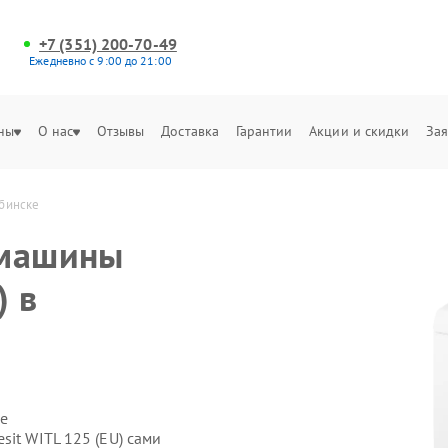
+7 (351) 200-70-49
Ежедневно с 9:00 до 21:00
ны
О нас
Отзывы
Доставка
Гарантии
Акции и скидки
Зая
ябинске
 машины
) в
е
sit WITL 125 (EU) сами