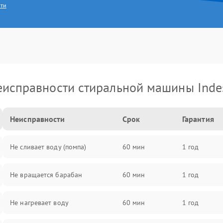
сти
еисправности стиральной машины Indes
Неисправности
Срок
Гарантия
Не сливает воду (помпа)
60 мин
1 год
Не вращается барабан
60 мин
1 год
Не нагревает воду
60 мин
1 год