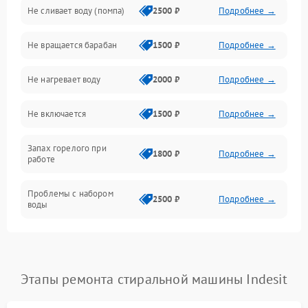
Не сливает воду (помпа)
2500 ₽
Подробнее →
Водоснабжение
Не вращается барабан
1500 ₽
Подробнее →
Слив
Не нагревает воду
2000 ₽
Подробнее →
Программное обеспечение
Не включается
1500 ₽
Подробнее →
Запах горелого при
1800 ₽
Подробнее →
работе
Проблемы с набором
2500 ₽
Подробнее →
воды
Замена ТЭНа
2200 ₽
Подробнее →
Замена платы управления
2200 ₽
Подробнее →
Этапы ремонта стиральной машины Indesit