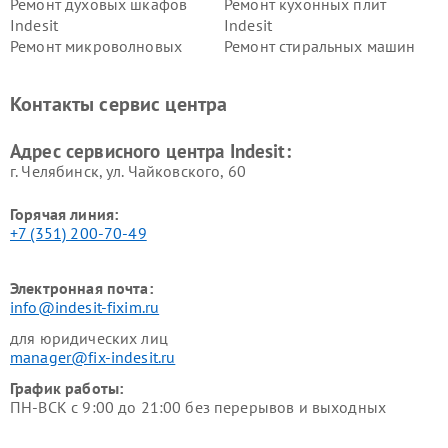
Ремонт духовых шкафов
Ремонт кухонных плит
Indesit
Indesit
Ремонт микроволновых
Ремонт стиральных машин
печей Indesit
Indesit
Ремонт холодильных камер
Ремонт сушильных машин
Контакты сервис центра
Indesit
Indesit
Адрес сервисного центра Indesit:
г. Челябинск, ул. Чайковского, 60
Горячая линия:
+7 (351) 200-70-49
Электронная почта:
info@indesit-fixim.ru
для юридических лиц
manager@fix-indesit.ru
График работы:
ПН-ВСК с 9:00 до 21:00 без перерывов и выходных