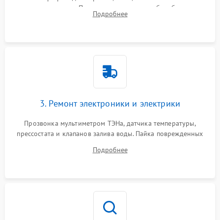
амортизаторов. Проверка подшипников барабана и
Подробнее
крестовины на износ, а манжеты люка на разрывы.
3. Ремонт электроники и электрики
Прозвонка мультиметром ТЭНа, датчика температуры,
прессостата и клапанов залива воды. Пайка поврежденных
дорожек или замена симисторов на плате управления.
Подробнее
Восстановление целостности проводки и контактов.