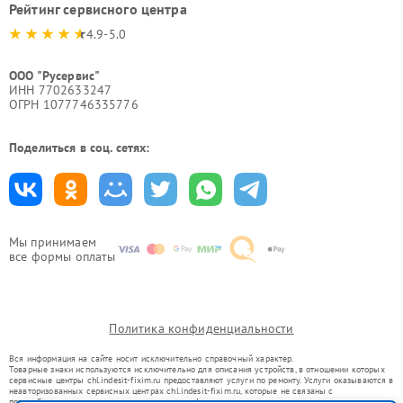
Рейтинг сервисного центра
4.9-5.0
ООО "Русервис"
ИНН 7702633247
ОГРН 1077746335776
Поделиться в соц. сетях:
Мы принимаем
все формы оплаты
Политика конфиденциальности
Вся информация на сайте носит исключительно справочный характер.
Товарные знаки используются исключительно для описания устройств, в отношении которых
сервисные центры chl.indesit-fixim.ru предоставляют услуги по ремонту. Услуги оказываются в
неавторизованных сервисных центрах chl.indesit-fixim.ru, которые не связаны с
правообладателями товарных знаков или их официальными представителями.