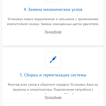
4. Замена механических узлов
Установка новых подшипников и сальников с применением
влагостойкой смазки. Замена изношенных щеток двигателя,
порванного ремня привода, неисправного сливного насоса
Подробнее
или поврежденной резиновой манжеты.
5. Сборка и герметизация системы
Монтаж всех узлов в обратном порядке. Установка бака на
пружины и амортизаторы. Подключение патрубков с
надежной фиксацией хомутами. Обработка стыков
Подробнее
герметиком для предотвращения возможных протечек воды.