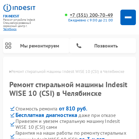
+7 (351) 200-70-49
FIX-INDESIT
Ежедневно с 9:00 до 21:00
Ремонт устройств Indesit
Специализированный
cервисный центр г.
Челябинск
Мы ремонтируем
Позвонить
инске
Ремонт стиральной машины Indesit WISE 10 (CSI) в Челябинске
Ремонт стиральной машины Indesit
WISE 10 (CSI) в Челябинске
от 810 руб.
Стоимость ремонта
Бесплатная диагностика
даже при отказе
Привезем и увезем стиральную машину Indesit
WISE 10 (CSI) сами
Ремонт морозильных камер Indesit
Ремонт микроволновых печей Indesit
Ремонт сушильных машин Indesit
Ремонт посудомоечных машин Indesit
Ремонт варочных панелей Indesit
Ремонт холодильных камер Indesit
Гарантия на наши работы по ремонту стиральных