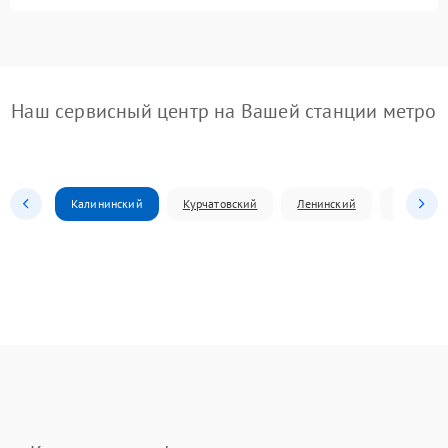
Наш сервисный центр на Вашей станции метро
Калининский
Курчатовский
Ленинский
Металлур