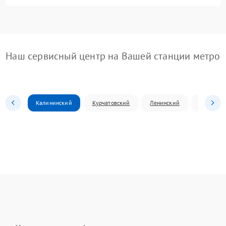
Наш сервисный центр на Вашей станции метро
Калининский
Курчатовский
Ленинский
Металлур