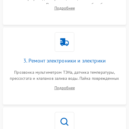
амортизаторов. Проверка подшипников барабана и
Подробнее
крестовины на износ, а манжеты люка на разрывы.
3. Ремонт электроники и электрики
Прозвонка мультиметром ТЭНа, датчика температуры,
прессостата и клапанов залива воды. Пайка поврежденных
дорожек или замена симисторов на плате управления.
Подробнее
Восстановление целостности проводки и контактов.