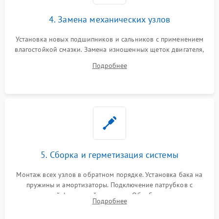
4. Замена механических узлов
Установка новых подшипников и сальников с применением
влагостойкой смазки. Замена изношенных щеток двигателя,
порванного ремня привода, неисправного сливного насоса
Подробнее
или поврежденной резиновой манжеты.
5. Сборка и герметизация системы
Монтаж всех узлов в обратном порядке. Установка бака на
пружины и амортизаторы. Подключение патрубков с
надежной фиксацией хомутами. Обработка стыков
Подробнее
герметиком для предотвращения возможных протечек воды.