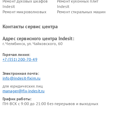
Ремонт духовых шкафов
Ремонт кухонных плит
Indesit
Indesit
Ремонт микроволновых
Ремонт стиральных машин
печей Indesit
Indesit
Ремонт холодильных камер
Ремонт сушильных машин
Контакты сервис центра
Indesit
Indesit
Адрес сервисного центра Indesit:
г. Челябинск, ул. Чайковского, 60
Горячая линия:
+7 (351) 200-70-49
Электронная почта:
info@indesit-fixim.ru
для юридических лиц
manager@fix-indesit.ru
График работы:
ПН-ВСК с 9:00 до 21:00 без перерывов и выходных