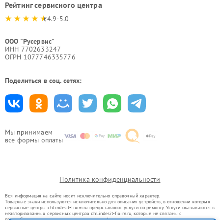
Рейтинг сервисного центра
4.9-5.0
ООО "Русервис"
ИНН 7702633247
ОГРН 1077746335776
Поделиться в соц. сетях:
Мы принимаем
все формы оплаты
Политика конфиденциальности
Вся информация на сайте носит исключительно справочный характер.
Товарные знаки используются исключительно для описания устройств, в отношении которых
сервисные центры chl.indesit-fixim.ru предоставляют услуги по ремонту. Услуги оказываются в
неавторизованных сервисных центрах chl.indesit-fixim.ru, которые не связаны с
правообладателями товарных знаков или их официальными представителями.