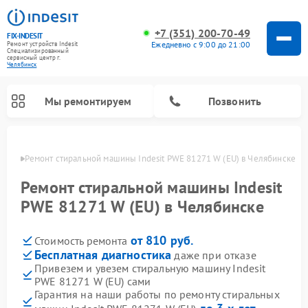
+7 (351) 200-70-49
FIX-INDESIT
Ежедневно с 9:00 до 21:00
Ремонт устройств Indesit
Специализированный
cервисный центр г.
Челябинск
Мы ремонтируем
Позвонить
инске
Ремонт стиральной машины Indesit PWE 81271 W (EU) в Челябинске
Ремонт стиральной машины Indesit
PWE 81271 W (EU) в Челябинске
от 810 руб.
Стоимость ремонта
Бесплатная диагностика
даже при отказе
Привезем и увезем стиральную машину Indesit
PWE 81271 W (EU) сами
Ремонт морозильных камер Indesit
Ремонт микроволновых печей Indesit
Ремонт сушильных машин Indesit
Ремонт посудомоечных машин Indesit
Ремонт варочных панелей Indesit
Ремонт холодильных камер Indesit
Гарантия на наши работы по ремонту стиральных