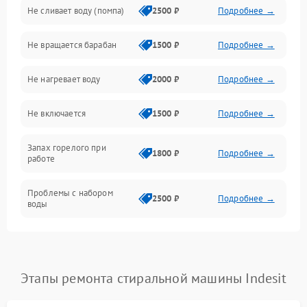
Не сливает воду (помпа)
2500 ₽
Подробнее →
Водоснабжение
Не вращается барабан
1500 ₽
Подробнее →
Слив
Не нагревает воду
2000 ₽
Подробнее →
Программное обеспечение
Не включается
1500 ₽
Подробнее →
Запах горелого при
1800 ₽
Подробнее →
работе
Проблемы с набором
2500 ₽
Подробнее →
воды
Замена ТЭНа
2200 ₽
Подробнее →
Замена платы управления
2200 ₽
Подробнее →
Этапы ремонта стиральной машины Indesit