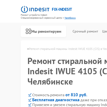
FIX-INDESIT
Ремонт устройств Indesit
Специализированный cервисный центр г.
Челябинск
Мы ремонтируем
Срочный ремонт
Це
ndesit в Челябинске
Ремонт стиральной машины Indesit IWUE 4105 (CIS) в Ч
Ремонт стиральной
Indesit IWUE 4105 (C
Челябинске
от 810 руб.
Стоимость ремонта
Бесплатная диагностика
даже при отказ
Привезем и увезем стиральную машину Inde
Ремонт холодильников Indesit
Ремонт посудомоечных машин Indesit
Ремонт морозильных камер Indesit
Ремонт варочных панелей Indesit
Ремонт духовых шкафов Indesit
Ремонт микроволновых печей Indesit
Ремонт холодильных камер Indesit
Ремонт сушильных машин Indesit