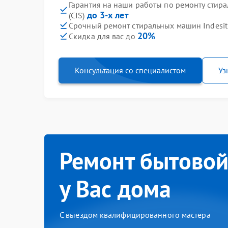
Гарантия на наши работы по ремонту стир
до 3-х лет
(CIS)
Срочный ремонт стиральных машин Indesit 
20%
Скидка для вас до
Консультация со специалистом
Уз
Ремонт бытовой
у Вас дома
С выездом квалифицированного мастера