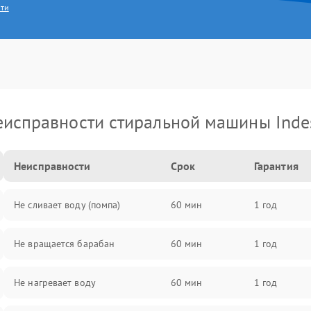
сти
еисправности стиральной машины Indes
Неисправности
Срок
Гарантия
Не сливает воду (помпа)
60 мин
1 год
Не вращается барабан
60 мин
1 год
Не нагревает воду
60 мин
1 год