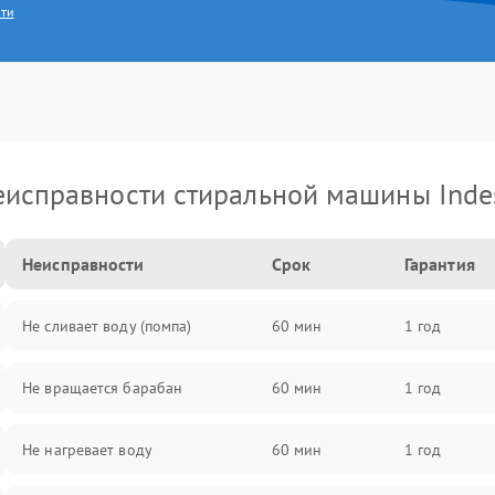
сти
еисправности стиральной машины Indes
Неисправности
Срок
Гарантия
Не сливает воду (помпа)
60 мин
1 год
Не вращается барабан
60 мин
1 год
Не нагревает воду
60 мин
1 год