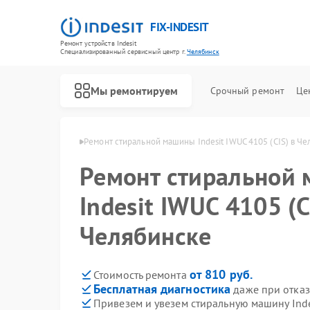
FIX-INDESIT
Ремонт устройств Indesit
Специализированный cервисный центр г.
Челябинск
Мы ремонтируем
Срочный ремонт
Це
ndesit в Челябинске
Ремонт стиральной машины Indesit IWUC 4105 (CIS) в Ч
Ремонт стиральной
Indesit IWUC 4105 (C
Челябинске
от 810 руб.
Стоимость ремонта
Бесплатная диагностика
даже при отказ
Привезем и увезем стиральную машину Inde
Ремонт холодильников Indesit
Ремонт посудомоечных машин Indesit
Ремонт морозильных камер Indesit
Ремонт варочных панелей Indesit
Ремонт духовых шкафов Indesit
Ремонт микроволновых печей Indesit
Ремонт холодильных камер Indesit
Ремонт сушильных машин Indesit