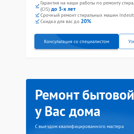
Гарантия на наши работы по ремонту стира
до 3-х лет
(CIS)
Срочный ремонт стиральных машин Indesit 
20%
Скидка для вас до
Консультация со специалистом
Уз
Ремонт бытовой
у Вас дома
С выездом квалифицированного мастера