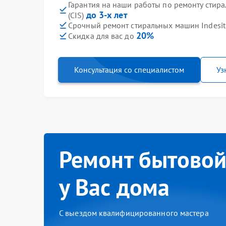
Гарантия на наши работы по ремонту стира
до 3-х лет
(СIS)
Срочный ремонт стиральных машин Indesit 
20%
Скидка для вас до
Консультация со специалистом
Уз
Ремонт бытовой
у Вас дома
С выездом квалифицированного мастера