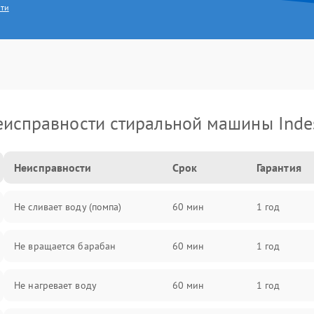
сти
еисправности стиральной машины Indes
Неисправности
Срок
Гарантия
Не сливает воду (помпа)
60 мин
1 год
Не вращается барабан
60 мин
1 год
Не нагревает воду
60 мин
1 год