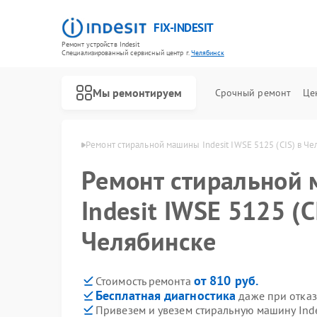
FIX-INDESIT
Ремонт устройств Indesit
Специализированный cервисный центр г.
Челябинск
Мы ремонтируем
Срочный ремонт
Це
ndesit в Челябинске
Ремонт стиральной машины Indesit IWSE 5125 (СIS) в Ч
Ремонт стиральной
Indesit IWSE 5125 (С
Челябинске
от 810 руб.
Стоимость ремонта
Бесплатная диагностика
даже при отказ
Привезем и увезем стиральную машину Inde
Ремонт холодильников Indesit
Ремонт посудомоечных машин Indesit
Ремонт морозильных камер Indesit
Ремонт варочных панелей Indesit
Ремонт духовых шкафов Indesit
Ремонт микроволновых печей Indesit
Ремонт холодильных камер Indesit
Ремонт сушильных машин Indesit