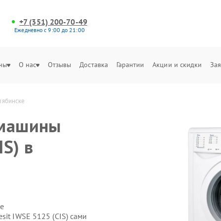
+7 (351) 200-70-49
Ежедневно с 9:00 до 21:00
ны
О нас
Отзывы
Доставка
Гарантии
Акции и скидки
Зая
елябинске
 машины
IS) в
е
sit IWSE 5125 (СIS) сами