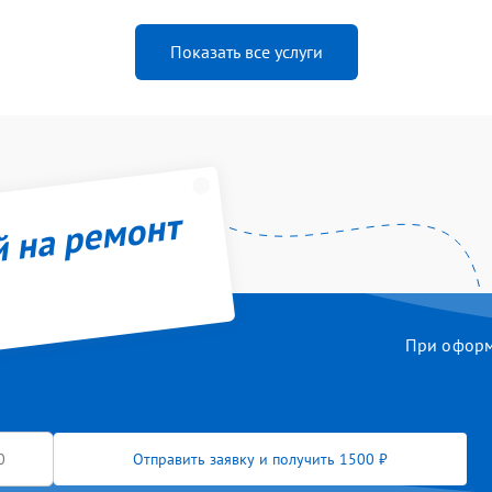
Показать все услуги
й на ремонт
При оформл
Отправить заявку и получить 1500 ₽