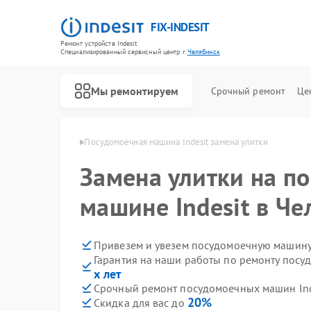
FIX-INDESIT
Ремонт устройств Indesit
Специализированный cервисный центр г.
Челябинск
Мы ремонтируем
Срочный ремонт
Це
ndesit в Челябинске
Посудомоечная машина Indesit замена улитки
Замена улитки на п
машине Indesit в Че
Привезем и увезем посудомоечную машину 
Гарантия на наши работы по ремонту посу
х лет
Срочный ремонт посудомоечных машин Inde
20%
Скидка для вас до
Ремонт холодильников Indesit
Ремонт морозильных камер Indesit
Ремонт варочных панелей Indesit
Ремонт духовых шкафов Indesit
Ремонт микроволновых печей Indesit
Ремонт стиральных машин Indesit
Ремонт холодильных камер Indesit
Ремонт сушильных машин Indesit