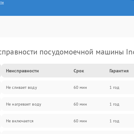
сти
справности посудомоечной машины Ind
Неисправности
Срок
Гарантия
Не сливает воду
60 мин
1 год
Не нагревает воду
60 мин
1 год
Не включается
60 мин
1 год