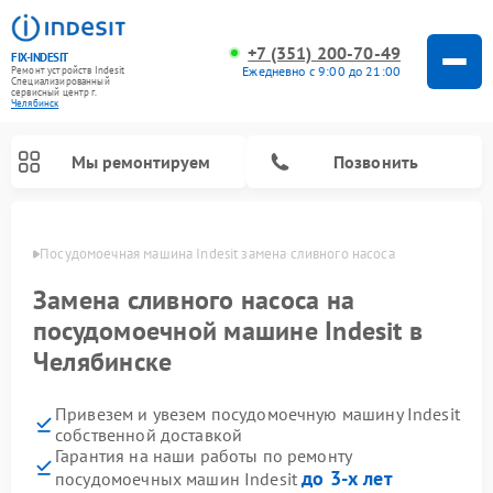
+7 (351) 200-70-49
FIX-INDESIT
Ежедневно с 9:00 до 21:00
Ремонт устройств Indesit
Специализированный
cервисный центр г.
Челябинск
Мы ремонтируем
Позвонить
инске
Посудомоечная машина Indesit замена сливного насоса
Замена сливного насоса на
посудомоечной машине Indesit в
Челябинске
Привезем и увезем посудомоечную машину Indesit
собственной доставкой
Гарантия на наши работы по ремонту
Ремонт варочных панелей Indesit
Ремонт стиральных машин Indesit
Ремонт сушильных машин Indesit
Ремонт морозильных камер Indesit
Ремонт микроволновых печей Indesit
Ремонт холодильных камер Indesit
до 3-х лет
посудомоечных машин Indesit