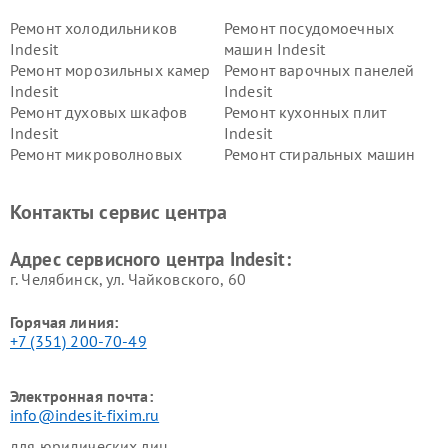
Ремонт холодильников
Ремонт посудомоечных
Indesit
машин Indesit
Ремонт морозильных камер
Ремонт варочных панелей
Indesit
Indesit
Ремонт духовых шкафов
Ремонт кухонных плит
Indesit
Indesit
Ремонт микроволновых
Ремонт стиральных машин
печей Indesit
Indesit
Ремонт холодильных камер
Ремонт сушильных машин
Контакты сервис центра
Indesit
Indesit
Адрес сервисного центра Indesit:
г. Челябинск, ул. Чайковского, 60
Горячая линия:
+7 (351) 200-70-49
Электронная почта:
info@indesit-fixim.ru
для юридических лиц