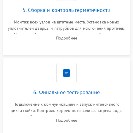
5. Сборка и контроль герметичности
Монтаж всех узлов на штатные места. Установка новых
уплотнителей дверцы и патрубков для исключения протечек.
Надежная фиксация хомутов гидравлической системы,
Подробнее
сборка корпуса и установка датчика поплавка.
6. Финальное тестирование
Подключение к коммуникациям и запуск интенсивного
цикла мойки. Контроль корректного залива, нагрева воды
до нужной температуры, отсутствия посторонних шумов,
Подробнее
штатного слива и абсолютной сухости в поддоне.