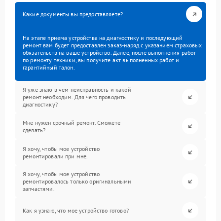
Какие документы вы предоставляете?
На этапе приема устройства на диагностику и последующий
ремонт вам будет предоставлен заказ-наряд с указанием страховых
обязательств на ваше устройство. Далее, после выполнения работ
по ремонту техники, вы получите акт выполненных работ и
гарантийный талон.
Я уже знаю в чем неисправность и какой
ремонт необходим. Для чего проводить
диагностику?
Мне нужен срочный ремонт. Сможете
сделать?
Я хочу, чтобы мое устройство
ремонтировали при мне.
Я хочу, чтобы мое устройство
ремонтировалось только оригинальными
запчастями.
Как я узнаю, что мое устройство готово?