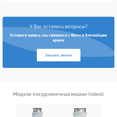
Не запускается цикл
1800 ₽
Подробнее →
стирки
Проблемы с набором
1800 ₽
Подробнее →
воды
У Вас остались вопросы?
Оставьте заявку, мы свяжемся с Вами в ближайшее
Не работает сушилка
2100 ₽
Подробнее →
время
Сбои в работе таймера
1700 ₽
Подробнее →
Заказать звонок
Проблемы с
2100 ₽
Подробнее →
циркуляционным насосом
Модели посудомоечных машин Indesit