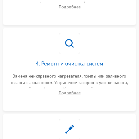
прессостата (датчика уровня воды), датчика мутности,
Подробнее
концевика дверцы и электронного модуля управления.
4. Ремонт и очистка систем
Замена неисправного нагревателя, помпы или заливного
шланга с аквастопом. Устранение засоров в улитке насоса,
патрубках и фильтрах. Компонентный ремонт платы
Подробнее
управления, восстановление поврежденной проводки.