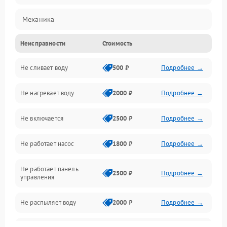
Механика
Неисправности
Стоимость
Управление
Не сливает воду
500 ₽
Подробнее →
Электропитание
Не нагревает воду
2000 ₽
Подробнее →
Датчики
Не включается
2500 ₽
Подробнее →
Нагрев
Не работает насос
1800 ₽
Подробнее →
Вода
Не работает панель
Гигиена
2500 ₽
Подробнее →
управления
Программное обеспечение
Не распыляет воду
2000 ₽
Подробнее →