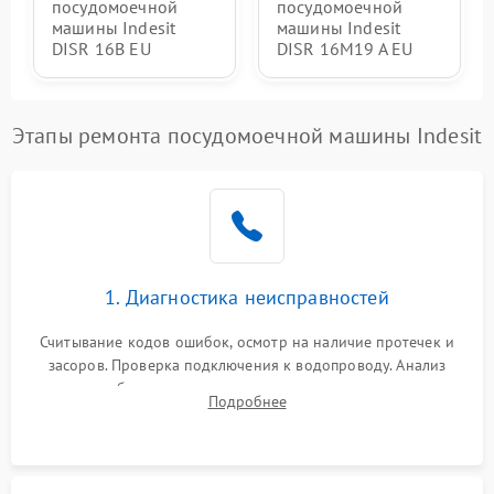
посудомоечной
посудомоечной
машины Indesit
машины Indesit
DISR 16B EU
DISR 16M19 A EU
Этапы ремонта посудомоечной машины Indesit
1. Диагностика неисправностей
Считывание кодов ошибок, осмотр на наличие протечек и
засоров. Проверка подключения к водопроводу. Анализ
жалоб на отсутствие слива, нагрева, вращения
Подробнее
разбрызгивателей или срабатывание системы защиты
аквастоп.