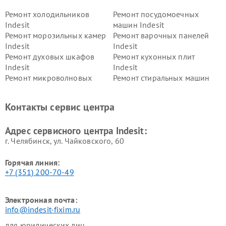
Ремонт холодильников
Ремонт посудомоечных
Indesit
машин Indesit
Ремонт морозильных камер
Ремонт варочных панелей
Indesit
Indesit
Ремонт духовых шкафов
Ремонт кухонных плит
Indesit
Indesit
Ремонт микроволновых
Ремонт стиральных машин
печей Indesit
Indesit
Ремонт холодильных камер
Ремонт сушильных машин
Контакты сервис центра
Indesit
Indesit
Адрес сервисного центра Indesit:
г. Челябинск, ул. Чайковского, 60
Горячая линия:
+7 (351) 200-70-49
Электронная почта:
info@indesit-fixim.ru
для юридических лиц