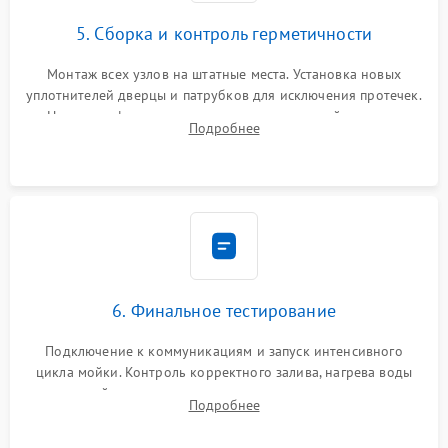
5. Сборка и контроль герметичности
Монтаж всех узлов на штатные места. Установка новых
уплотнителей дверцы и патрубков для исключения протечек.
Надежная фиксация хомутов гидравлической системы,
Подробнее
сборка корпуса и установка датчика поплавка.
6. Финальное тестирование
Подключение к коммуникациям и запуск интенсивного
цикла мойки. Контроль корректного залива, нагрева воды
до нужной температуры, отсутствия посторонних шумов,
Подробнее
штатного слива и абсолютной сухости в поддоне.