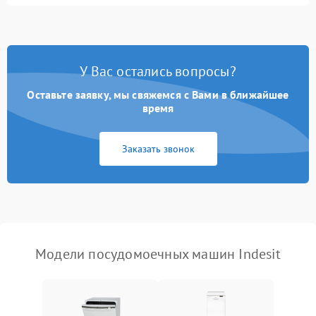
Не запускается цикл
1800 ₽
Подробнее →
стирки
Проблемы с набором
1800 ₽
Подробнее →
воды
У Вас остались вопросы?
Оставьте заявку, мы свяжемся с Вами в ближайшее
Не работает сушилка
2100 ₽
Подробнее →
время
Сбои в работе таймера
1700 ₽
Подробнее →
Заказать звонок
Проблемы с
2100 ₽
Подробнее →
циркуляционным насосом
Модели посудомоечных машин Indesit