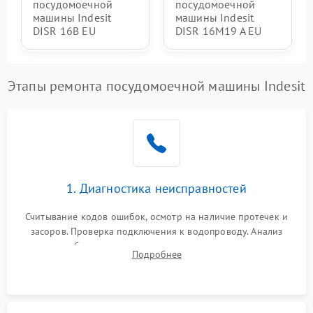
посудомоечной
посудомоечной
машины Indesit
машины Indesit
DISR 16B EU
DISR 16M19 A EU
Этапы ремонта посудомоечной машины Indesit
1. Диагностика неисправностей
Считывание кодов ошибок, осмотр на наличие протечек и
засоров. Проверка подключения к водопроводу. Анализ
жалоб на отсутствие слива, нагрева, вращения
Подробнее
разбрызгивателей или срабатывание системы защиты
аквастоп.