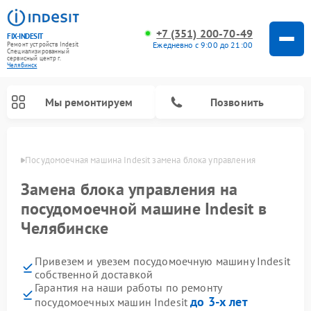
+7 (351) 200-70-49
FIX-INDESIT
Ежедневно с 9:00 до 21:00
Ремонт устройств Indesit
Специализированный
cервисный центр г.
Челябинск
Мы ремонтируем
Позвонить
инске
Посудомоечная машина Indesit замена блока управления
Замена блока управления на
посудомоечной машине Indesit в
Челябинске
Привезем и увезем посудомоечную машину Indesit
собственной доставкой
Гарантия на наши работы по ремонту
Ремонт варочных панелей Indesit
Ремонт стиральных машин Indesit
Ремонт сушильных машин Indesit
Ремонт морозильных камер Indesit
Ремонт микроволновых печей Indesit
Ремонт холодильных камер Indesit
до 3-х лет
посудомоечных машин Indesit