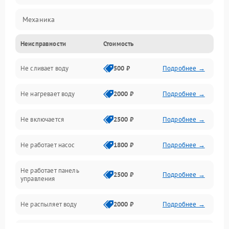
Механика
Неисправности
Стоимость
Управление
Не сливает воду
500 ₽
Подробнее →
Электропитание
Не нагревает воду
2000 ₽
Подробнее →
Датчики
Не включается
2500 ₽
Подробнее →
Нагрев
Не работает насос
1800 ₽
Подробнее →
Вода
Не работает панель
Гигиена
2500 ₽
Подробнее →
управления
Программное обеспечение
Не распыляет воду
2000 ₽
Подробнее →