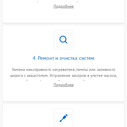
прессостата (датчика уровня воды), датчика мутности,
Подробнее
концевика дверцы и электронного модуля управления.
4. Ремонт и очистка систем
Замена неисправного нагревателя, помпы или заливного
шланга с аквастопом. Устранение засоров в улитке насоса,
патрубках и фильтрах. Компонентный ремонт платы
Подробнее
управления, восстановление поврежденной проводки.