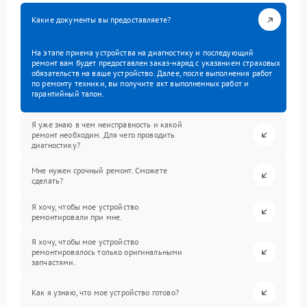
Какие документы вы предоставляете?
На этапе приема устройства на диагностику и последующий
ремонт вам будет предоставлен заказ-наряд с указанием страховых
обязательств на ваше устройство. Далее, после выполнения работ
по ремонту техники, вы получите акт выполненных работ и
гарантийный талон.
Я уже знаю в чем неисправность и какой
ремонт необходим. Для чего проводить
диагностику?
Мне нужен срочный ремонт. Сможете
сделать?
Я хочу, чтобы мое устройство
ремонтировали при мне.
Я хочу, чтобы мое устройство
ремонтировалось только оригинальными
запчастями.
Как я узнаю, что мое устройство готово?