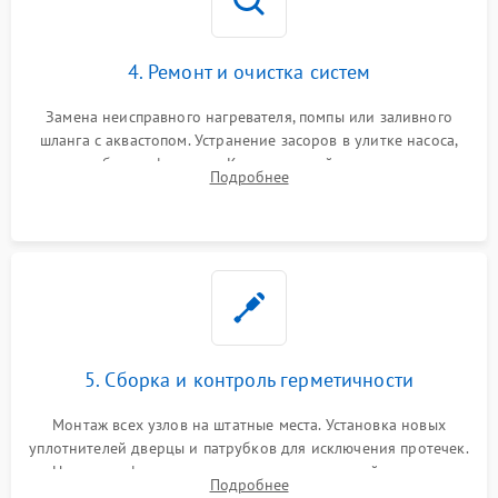
4. Ремонт и очистка систем
Замена неисправного нагревателя, помпы или заливного
шланга с аквастопом. Устранение засоров в улитке насоса,
патрубках и фильтрах. Компонентный ремонт платы
Подробнее
управления, восстановление поврежденной проводки.
5. Сборка и контроль герметичности
Монтаж всех узлов на штатные места. Установка новых
уплотнителей дверцы и патрубков для исключения протечек.
Надежная фиксация хомутов гидравлической системы,
Подробнее
сборка корпуса и установка датчика поплавка.