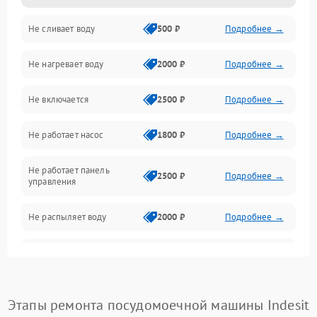
Не сливает воду
500 ₽
Подробнее →
Электропитание
Не нагревает воду
2000 ₽
Подробнее →
Датчики
Не включается
2500 ₽
Подробнее →
Нагрев
Не работает насос
1800 ₽
Подробнее →
Вода
Не работает панель
Гигиена
2500 ₽
Подробнее →
управления
Программное обеспечение
Не распыляет воду
2000 ₽
Подробнее →
Не запускается цикл
1800 ₽
Подробнее →
стирки
Проблемы с набором
Этапы ремонта посудомоечной машины Indesit
1800 ₽
Подробнее →
воды