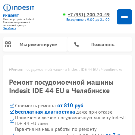
+7 (351) 200-70-49
FIX-INDESIT
Ежедневно с 9:00 до 21:00
Ремонт устройств Indesit
Специализированный
cервисный центр г.
Челябинск
Мы ремонтируем
Позвонить
инске
Ремонт посудомоечной машины Indesit IDE 44 EU в Челябинске
Ремонт посудомоечной машины
Indesit IDE 44 EU в Челябинске
от 810 руб.
Стоимость ремонта
Бесплатная диагностика
даже при отказе
Привезем и увезем посудомоечную машину Indesit
IDE 44 EU сами
Ремонт варочных панелей Indesit
Ремонт стиральных машин Indesit
Ремонт сушильных машин Indesit
Ремонт морозильных камер Indesit
Ремонт микроволновых печей Indesit
Ремонт холодильных камер Indesit
Гарантия на наши работы по ремонту