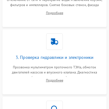
фильтров и импеллеров. Снятие боковых стенок, фасада
дверцы или нижнего поддона для прямого доступа к
Подробнее
циркуляционному насосу, ТЭНу и сливной помпе.
3. Проверка гидравлики и электроники
Прозвонка мультиметром проточного ТЭНа, обмоток
двигателей насосов и впускного клапана. Диагностика
прессостата (датчика уровня воды), датчика мутности,
Подробнее
концевика дверцы и электронного модуля управления.