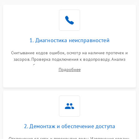
Не работает сушилка
2100 ₽
Подробнее →
Сбои в работе таймера
1700 ₽
Подробнее →
1. Диагностика неисправностей
Проблемы с
2100 ₽
Подробнее →
циркуляционным насосом
Считывание кодов ошибок, осмотр на наличие протечек и
засоров. Проверка подключения к водопроводу. Анализ
жалоб на отсутствие слива, нагрева, вращения
Подробнее
разбрызгивателей или срабатывание системы защиты
аквастоп.
2. Демонтаж и обеспечение доступа
Отключение от сети и перекрытие воды. Извлечение корзин,