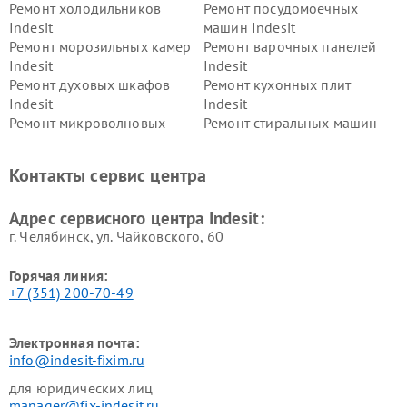
Ремонт холодильников
Ремонт посудомоечных
Indesit
машин Indesit
Ремонт морозильных камер
Ремонт варочных панелей
Indesit
Indesit
Ремонт духовых шкафов
Ремонт кухонных плит
Indesit
Indesit
Ремонт микроволновых
Ремонт стиральных машин
печей Indesit
Indesit
Ремонт холодильных камер
Ремонт сушильных машин
Контакты сервис центра
Indesit
Indesit
Адрес сервисного центра Indesit:
г. Челябинск, ул. Чайковского, 60
Горячая линия:
+7 (351) 200-70-49
Электронная почта:
info@indesit-fixim.ru
для юридических лиц
manager@fix-indesit.ru