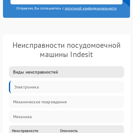
Отправляя, Вы соглашаетесь с
политикой конфиденциальности
Неисправности посудомоечной
машины Indesit
Виды неисправностей
Электроника
Механические повреждения
Механика
Неисправности
Стоимость
Управление