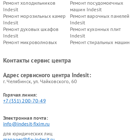
Ремонт холодильников
Ремонт посудомоечных
Indesit
машин Indesit
Ремонт морозильных камер
Ремонт варочных панелей
Indesit
Indesit
Ремонт духовых шкафов
Ремонт кухонных плит
Indesit
Indesit
Ремонт микроволновых
Ремонт стиральных машин
печей Indesit
Indesit
Ремонт холодильных камер
Ремонт сушильных машин
Контакты сервис центра
Indesit
Indesit
Адрес сервисного центра Indesit:
г. Челябинск, ул. Чайковского, 60
Горячая линия:
+7 (351) 200-70-49
Электронная почта:
info@indesit-fixim.ru
для юридических лиц
manager@fix-indesit.ru