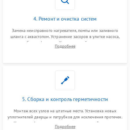
4. Ремонт и очистка систем
Замена неисправного нагревателя, помпы или заливного
шланга с аквастопом. Устранение засоров в улитке насоса,
патрубках и фильтрах. Компонентный ремонт платы
Подробнее
управления, восстановление поврежденной проводки.
5. Сборка и контроль герметичности
Монтаж всех узлов на штатные места. Установка новых
уплотнителей дверцы и патрубков для исключения протечек.
Надежная фиксация хомутов гидравлической системы,
Подробнее
сборка корпуса и установка датчика поплавка.