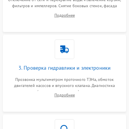
фильтров и импеллеров. Снятие боковых стенок, фасада
дверцы или нижнего поддона для прямого доступа к
Подробнее
циркуляционному насосу, ТЭНу и сливной помпе.
3. Проверка гидравлики и электроники
Прозвонка мультиметром проточного ТЭНа, обмоток
двигателей насосов и впускного клапана. Диагностика
прессостата (датчика уровня воды), датчика мутности,
Подробнее
концевика дверцы и электронного модуля управления.