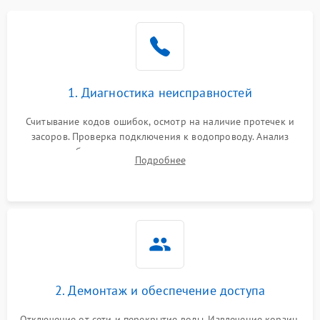
Не работает сушилка
2100 ₽
Подробнее →
Сбои в работе таймера
1700 ₽
Подробнее →
1. Диагностика неисправностей
Проблемы с
2100 ₽
Подробнее →
циркуляционным насосом
Считывание кодов ошибок, осмотр на наличие протечек и
засоров. Проверка подключения к водопроводу. Анализ
жалоб на отсутствие слива, нагрева, вращения
Подробнее
разбрызгивателей или срабатывание системы защиты
аквастоп.
2. Демонтаж и обеспечение доступа
Отключение от сети и перекрытие воды. Извлечение корзин,