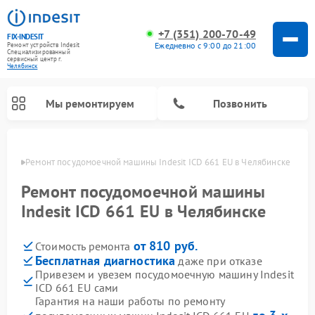
+7 (351) 200-70-49
FIX-INDESIT
Ежедневно с 9:00 до 21:00
Ремонт устройств Indesit
Специализированный
cервисный центр г.
Челябинск
Мы ремонтируем
Позвонить
инске
Ремонт посудомоечной машины Indesit ICD 661 EU в Челябинске
Ремонт посудомоечной машины
Indesit ICD 661 EU в Челябинске
от 810 руб.
Стоимость ремонта
Бесплатная диагностика
даже при отказе
Привезем и увезем посудомоечную машину Indesit
ICD 661 EU сами
Ремонт варочных панелей Indesit
Ремонт стиральных машин Indesit
Ремонт сушильных машин Indesit
Ремонт морозильных камер Indesit
Ремонт микроволновых печей Indesit
Ремонт холодильных камер Indesit
Гарантия на наши работы по ремонту