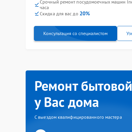
Срочный ремонт посудомоечных машин Ind
часа
20%
Скидка для вас до
Консультация со специалистом
Уз
Ремонт бытовой
у Вас дома
С выездом квалифицированного мастера