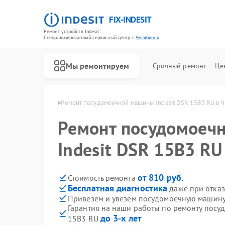
FIX-INDESIT
Ремонт устройств Indesit
Специализированный cервисный центр г.
Челябинск
Мы ремонтируем
Срочный ремонт
Це
ndesit в Челябинске
Ремонт посудомоечной машины Indesit DSR 15B3 RU в 
Ремонт посудомоеч
Indesit DSR 15B3 RU
от 810 руб.
Стоимость ремонта
Бесплатная диагностика
даже при отказ
Привезем и увезем посудомоечную машину 
Гарантия на наши работы по ремонту посу
до 3-х лет
15B3 RU
Ремонт холодильников Indesit
Ремонт морозильных камер Indesit
Ремонт варочных панелей Indesit
Ремонт духовых шкафов Indesit
Ремонт микроволновых печей Indesit
Ремонт стиральных машин Indesit
Ремонт холодильных камер Indesit
Ремонт сушильных машин Indesit