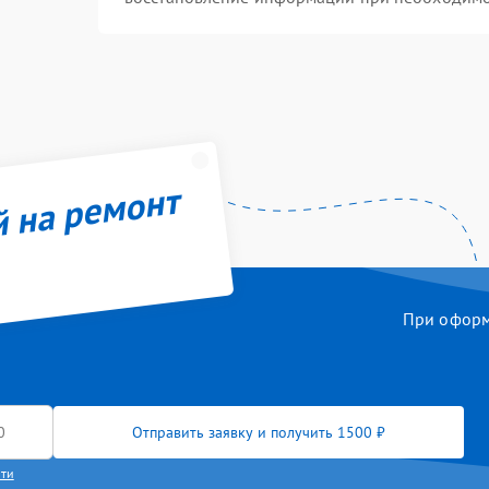
й на ремонт
При оформл
Отправить заявку и получить 1500 ₽
сти