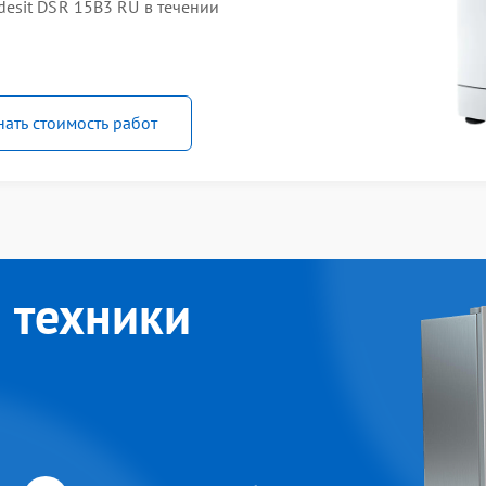
esit DSR 15B3 RU в течении
нать стоимость работ
 техники