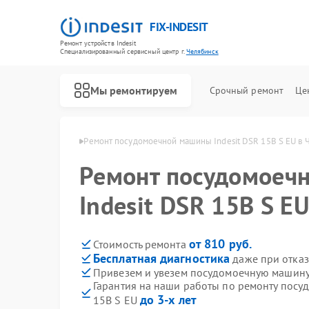
FIX-INDESIT
Ремонт устройств Indesit
Специализированный cервисный центр г.
Челябинск
Мы ремонтируем
Срочный ремонт
Це
ndesit в Челябинске
Ремонт посудомоечной машины Indesit DSR 15B S EU в 
Ремонт посудомоеч
Indesit DSR 15B S E
от 810 руб.
Стоимость ремонта
Бесплатная диагностика
даже при отказ
Привезем и увезем посудомоечную машину 
Гарантия на наши работы по ремонту посу
до 3-х лет
15B S EU
Ремонт холодильников Indesit
Ремонт морозильных камер Indesit
Ремонт варочных панелей Indesit
Ремонт духовых шкафов Indesit
Ремонт микроволновых печей Indesit
Ремонт стиральных машин Indesit
Ремонт холодильных камер Indesit
Ремонт сушильных машин Indesit