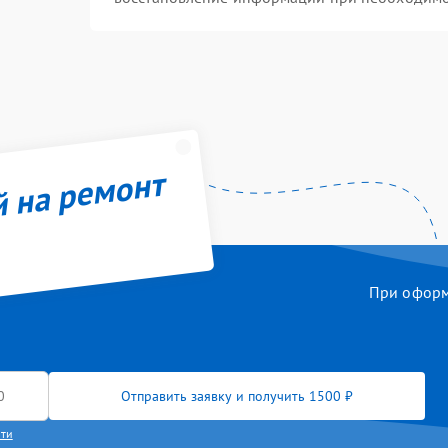
й на ремонт
При оформл
Отправить заявку и получить 1500 ₽
сти