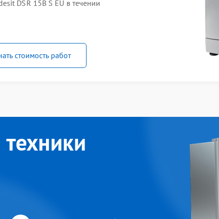
sit DSR 15B S EU в течении
нать стоимость работ
 техники