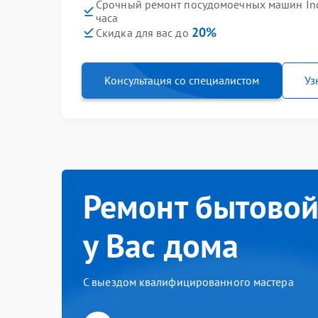
Срочный ремонт посудомоечных машин Inde
часа
20%
Скидка для вас до
Консультация со специалистом
Уз
Ремонт бытовой
у Вас дома
С выездом квалифицированного мастера