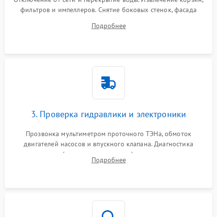
фильтров и импеллеров. Снятие боковых стенок, фасада
дверцы или нижнего поддона для прямого доступа к
Подробнее
циркуляционному насосу, ТЭНу и сливной помпе.
3. Проверка гидравлики и электроники
Прозвонка мультиметром проточного ТЭНа, обмоток
двигателей насосов и впускного клапана. Диагностика
прессостата (датчика уровня воды), датчика мутности,
Подробнее
концевика дверцы и электронного модуля управления.