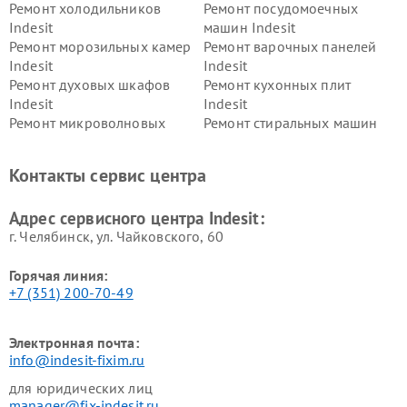
Ремонт холодильников
Ремонт посудомоечных
Indesit
машин Indesit
Ремонт морозильных камер
Ремонт варочных панелей
Indesit
Indesit
Ремонт духовых шкафов
Ремонт кухонных плит
Indesit
Indesit
Ремонт микроволновых
Ремонт стиральных машин
печей Indesit
Indesit
Ремонт холодильных камер
Ремонт сушильных машин
Контакты сервис центра
Indesit
Indesit
Адрес сервисного центра Indesit:
г. Челябинск, ул. Чайковского, 60
Горячая линия:
+7 (351) 200-70-49
Электронная почта:
info@indesit-fixim.ru
для юридических лиц
manager@fix-indesit.ru