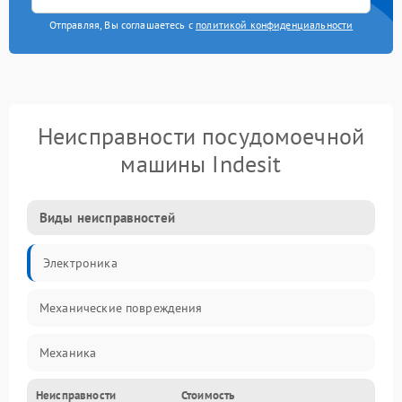
Отправляя, Вы соглашаетесь с
политикой конфиденциальности
Неисправности посудомоечной
машины Indesit
Виды неисправностей
Электроника
Механические повреждения
Механика
Неисправности
Стоимость
Управление