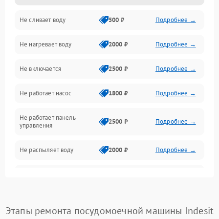
Не сливает воду
500 ₽
Подробнее →
Электропитание
Не нагревает воду
2000 ₽
Подробнее →
Датчики
Не включается
2500 ₽
Подробнее →
Нагрев
Не работает насос
1800 ₽
Подробнее →
Вода
Не работает панель
Гигиена
2500 ₽
Подробнее →
управления
Программное обеспечение
Не распыляет воду
2000 ₽
Подробнее →
Не запускается цикл
1800 ₽
Подробнее →
стирки
Проблемы с набором
Этапы ремонта посудомоечной машины Indesit
1800 ₽
Подробнее →
воды