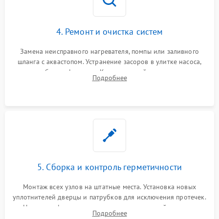
4. Ремонт и очистка систем
Замена неисправного нагревателя, помпы или заливного
шланга с аквастопом. Устранение засоров в улитке насоса,
патрубках и фильтрах. Компонентный ремонт платы
Подробнее
управления, восстановление поврежденной проводки.
5. Сборка и контроль герметичности
Монтаж всех узлов на штатные места. Установка новых
уплотнителей дверцы и патрубков для исключения протечек.
Надежная фиксация хомутов гидравлической системы,
Подробнее
сборка корпуса и установка датчика поплавка.