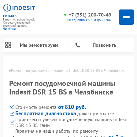
+7 (351) 200-70-49
FIX-INDESIT
Ежедневно с 9:00 до 21:00
Ремонт устройств Indesit
Специализированный
cервисный центр г.
Челябинск
Мы ремонтируем
Позвонить
инске
Ремонт посудомоечной машины Indesit DSR 15 BS в Челябинске
Ремонт посудомоечной машины
Indesit DSR 15 BS в Челябинске
от 810 руб.
Стоимость ремонта
Бесплатная диагностика
даже при отказе
Привезем и увезем посудомоечную машину Indesit
DSR 15 BS сами
Ремонт варочных панелей Indesit
Ремонт стиральных машин Indesit
Ремонт сушильных машин Indesit
Ремонт морозильных камер Indesit
Ремонт микроволновых печей Indesit
Ремонт холодильных камер Indesit
Гарантия на наши работы по ремонту