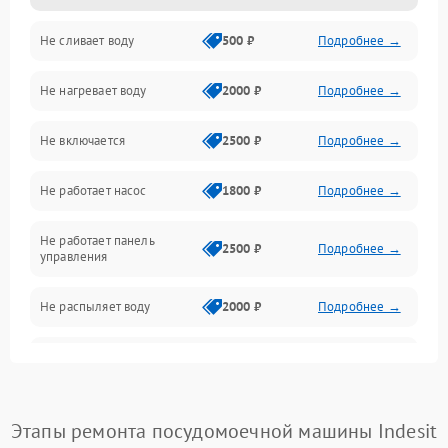
Не сливает воду
500 ₽
Подробнее →
Электропитание
Не нагревает воду
2000 ₽
Подробнее →
Датчики
Не включается
2500 ₽
Подробнее →
Нагрев
Не работает насос
1800 ₽
Подробнее →
Вода
Не работает панель
Гигиена
2500 ₽
Подробнее →
управления
Программное обеспечение
Не распыляет воду
2000 ₽
Подробнее →
Не запускается цикл
1800 ₽
Подробнее →
стирки
Проблемы с набором
Этапы ремонта посудомоечной машины Indesit
1800 ₽
Подробнее →
воды