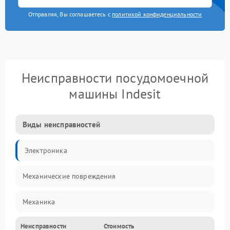
Отправляя, Вы соглашаетесь с
политикой конфиденциальности
Неисправности посудомоечной
машины Indesit
Виды неисправностей
Электроника
Механические повреждения
Механика
Неисправности
Стоимость
Управление