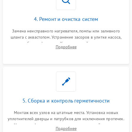
4. Ремонт и очистка систем
Замена неисправного нагревателя, помпы или заливного
шланга с аквастопом. Устранение засоров в улитке насоса,
патрубках и фильтрах. Компонентный ремонт платы
Подробнее
управления, восстановление поврежденной проводки.
5. Сборка и контроль герметичности
Монтаж всех узлов на штатные места. Установка новых
уплотнителей дверцы и патрубков для исключения протечек.
Надежная фиксация хомутов гидравлической системы,
Подробнее
сборка корпуса и установка датчика поплавка.