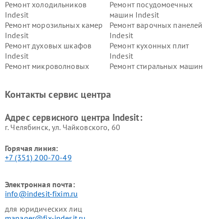
Ремонт холодильников
Ремонт посудомоечных
Indesit
машин Indesit
Ремонт морозильных камер
Ремонт варочных панелей
Indesit
Indesit
Ремонт духовых шкафов
Ремонт кухонных плит
Indesit
Indesit
Ремонт микроволновых
Ремонт стиральных машин
печей Indesit
Indesit
Ремонт холодильных камер
Ремонт сушильных машин
Контакты сервис центра
Indesit
Indesit
Адрес сервисного центра Indesit:
г. Челябинск, ул. Чайковского, 60
Горячая линия:
+7 (351) 200-70-49
Электронная почта:
info@indesit-fixim.ru
для юридических лиц
manager@fix-indesit.ru