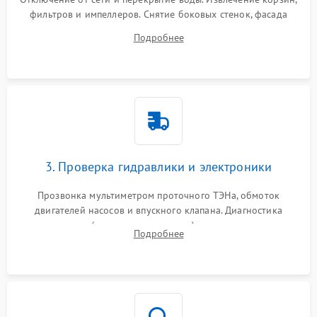
фильтров и импеллеров. Снятие боковых стенок, фасада
дверцы или нижнего поддона для прямого доступа к
Подробнее
циркуляционному насосу, ТЭНу и сливной помпе.
3. Проверка гидравлики и электроники
Прозвонка мультиметром проточного ТЭНа, обмоток
двигателей насосов и впускного клапана. Диагностика
прессостата (датчика уровня воды), датчика мутности,
Подробнее
концевика дверцы и электронного модуля управления.