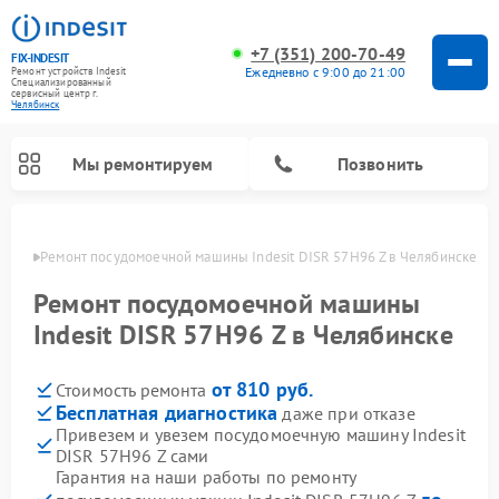
+7 (351) 200-70-49
FIX-INDESIT
Ежедневно с 9:00 до 21:00
Ремонт устройств Indesit
Специализированный
cервисный центр г.
Челябинск
Мы ремонтируем
Позвонить
инске
Ремонт посудомоечной машины Indesit DISR 57H96 Z в Челябинске
Ремонт посудомоечной машины
Indesit DISR 57H96 Z в Челябинске
от 810 руб.
Стоимость ремонта
Бесплатная диагностика
даже при отказе
Привезем и увезем посудомоечную машину Indesit
DISR 57H96 Z сами
Ремонт варочных панелей Indesit
Ремонт стиральных машин Indesit
Ремонт сушильных машин Indesit
Ремонт морозильных камер Indesit
Ремонт микроволновых печей Indesit
Ремонт холодильных камер Indesit
Гарантия на наши работы по ремонту