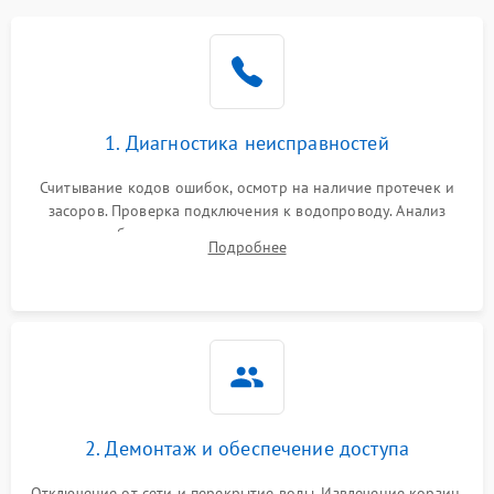
Не работает сушилка
2100 ₽
Подробнее →
Сбои в работе таймера
1700 ₽
Подробнее →
1. Диагностика неисправностей
Проблемы с
2100 ₽
Подробнее →
циркуляционным насосом
Считывание кодов ошибок, осмотр на наличие протечек и
засоров. Проверка подключения к водопроводу. Анализ
жалоб на отсутствие слива, нагрева, вращения
Подробнее
разбрызгивателей или срабатывание системы защиты
аквастоп.
2. Демонтаж и обеспечение доступа
Отключение от сети и перекрытие воды. Извлечение корзин,