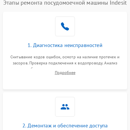
Проблемы с набором
Этапы ремонта посудомоечной машины Indesit
1800 ₽
Подробнее →
воды
Не работает сушилка
2100 ₽
Подробнее →
Сбои в работе таймера
1700 ₽
Подробнее →
1. Диагностика неисправностей
Проблемы с
2100 ₽
Подробнее →
циркуляционным насосом
Считывание кодов ошибок, осмотр на наличие протечек и
засоров. Проверка подключения к водопроводу. Анализ
жалоб на отсутствие слива, нагрева, вращения
Подробнее
разбрызгивателей или срабатывание системы защиты
аквастоп.
2. Демонтаж и обеспечение доступа