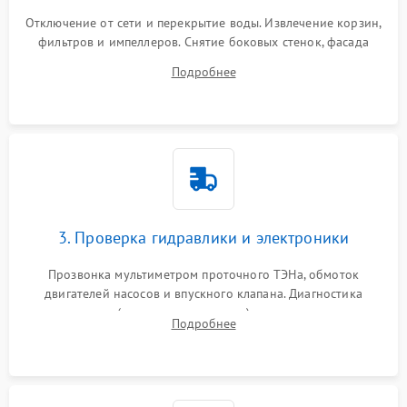
Отключение от сети и перекрытие воды. Извлечение корзин,
фильтров и импеллеров. Снятие боковых стенок, фасада
дверцы или нижнего поддона для прямого доступа к
Подробнее
циркуляционному насосу, ТЭНу и сливной помпе.
3. Проверка гидравлики и электроники
Прозвонка мультиметром проточного ТЭНа, обмоток
двигателей насосов и впускного клапана. Диагностика
прессостата (датчика уровня воды), датчика мутности,
Подробнее
концевика дверцы и электронного модуля управления.