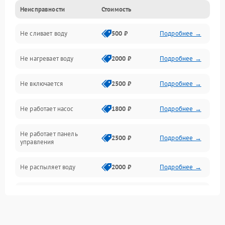
Неисправности
Стоимость
Управление
Не сливает воду
500 ₽
Подробнее →
Электропитание
Не нагревает воду
2000 ₽
Подробнее →
Датчики
Не включается
2500 ₽
Подробнее →
Нагрев
Не работает насос
1800 ₽
Подробнее →
Вода
Не работает панель
Гигиена
2500 ₽
Подробнее →
управления
Программное обеспечение
Не распыляет воду
2000 ₽
Подробнее →
Не запускается цикл
1800 ₽
Подробнее →
стирки