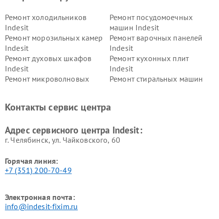
Ремонт холодильников
Ремонт посудомоечных
Indesit
машин Indesit
Ремонт морозильных камер
Ремонт варочных панелей
Indesit
Indesit
Ремонт духовых шкафов
Ремонт кухонных плит
Indesit
Indesit
Ремонт микроволновых
Ремонт стиральных машин
печей Indesit
Indesit
Ремонт холодильных камер
Ремонт сушильных машин
Контакты сервис центра
Indesit
Indesit
Адрес сервисного центра Indesit:
г. Челябинск, ул. Чайковского, 60
Горячая линия:
+7 (351) 200-70-49
Электронная почта:
info@indesit-fixim.ru