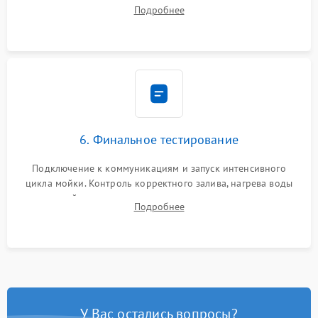
Надежная фиксация хомутов гидравлической системы,
Подробнее
сборка корпуса и установка датчика поплавка.
6. Финальное тестирование
Подключение к коммуникациям и запуск интенсивного
цикла мойки. Контроль корректного залива, нагрева воды
до нужной температуры, отсутствия посторонних шумов,
Подробнее
штатного слива и абсолютной сухости в поддоне.
У Вас остались вопросы?