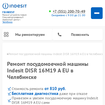
+7 (351) 200-70-49
FIX-INDESIT
Ежедневно с 9:00 до 21:00
Ремонт устройств Indesit
Специализированный
cервисный центр г.
Челябинск
Мы ремонтируем
Позвонить
инске
Ремонт посудомоечной машины Indesit DISR 16M19 A EU в Челябинск
Ремонт посудомоечной машины
Indesit DISR 16M19 A EU в
Челябинске
от 810 руб.
Стоимость ремонта
Бесплатная диагностика
даже при отказе
Привезем и увезем посудомоечную машину Indesit
Ремонт варочных панелей Indesit
Ремонт стиральных машин Indesit
Ремонт сушильных машин Indesit
Ремонт морозильных камер Indesit
Ремонт микроволновых печей Indesit
Ремонт холодильных камер Indesit
DISR 16M19 A EU сами