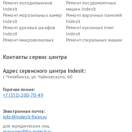
Ремонт холодильников
Ремонт посудомоечных
Indesit
машин Indesit
Ремонт морозильных камер
Ремонт варочных панелей
Indesit
Indesit
Ремонт духовых шкафов
Ремонт кухонных плит
Indesit
Indesit
Ремонт микроволновых
Ремонт стиральных машин
печей Indesit
Indesit
Ремонт холодильных камер
Ремонт сушильных машин
Контакты сервис центра
Indesit
Indesit
Адрес сервисного центра Indesit:
г. Челябинск, ул. Чайковского, 60
Горячая линия:
+7 (351) 200-70-49
Электронная почта:
info@indesit-fixim.ru
для юридических лиц
manager@fix-indesit.ru