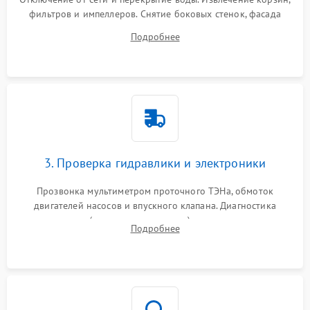
фильтров и импеллеров. Снятие боковых стенок, фасада
дверцы или нижнего поддона для прямого доступа к
Подробнее
циркуляционному насосу, ТЭНу и сливной помпе.
3. Проверка гидравлики и электроники
Прозвонка мультиметром проточного ТЭНа, обмоток
двигателей насосов и впускного клапана. Диагностика
прессостата (датчика уровня воды), датчика мутности,
Подробнее
концевика дверцы и электронного модуля управления.