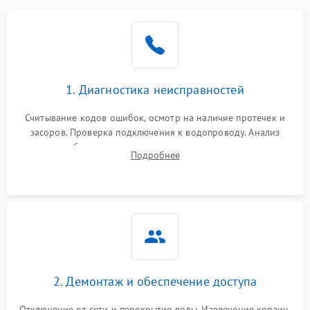
Не работает сушилка
2100 ₽
Подробнее →
Сбои в работе таймера
1700 ₽
Подробнее →
1. Диагностика неисправностей
Проблемы с
2100 ₽
Подробнее →
циркуляционным насосом
Считывание кодов ошибок, осмотр на наличие протечек и
засоров. Проверка подключения к водопроводу. Анализ
жалоб на отсутствие слива, нагрева, вращения
Подробнее
разбрызгивателей или срабатывание системы защиты
аквастоп.
2. Демонтаж и обеспечение доступа
Отключение от сети и перекрытие воды. Извлечение корзин,