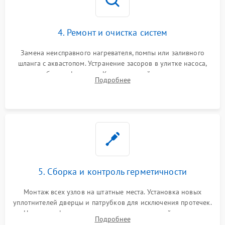
4. Ремонт и очистка систем
Замена неисправного нагревателя, помпы или заливного
шланга с аквастопом. Устранение засоров в улитке насоса,
патрубках и фильтрах. Компонентный ремонт платы
Подробнее
управления, восстановление поврежденной проводки.
5. Сборка и контроль герметичности
Монтаж всех узлов на штатные места. Установка новых
уплотнителей дверцы и патрубков для исключения протечек.
Надежная фиксация хомутов гидравлической системы,
Подробнее
сборка корпуса и установка датчика поплавка.