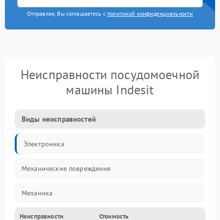
Отправляя, Вы соглашаетесь с
политикой конфиденциальности
Неисправности посудомоечной
машины Indesit
Виды неисправностей
Электроника
Механические повреждения
Механика
Неисправности
Стоимость
Управление