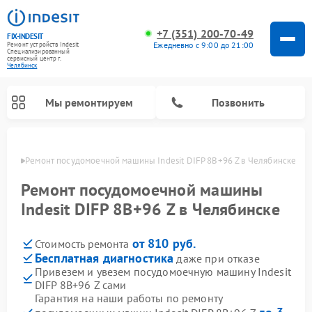
+7 (351) 200-70-49
FIX-INDESIT
Ежедневно с 9:00 до 21:00
Ремонт устройств Indesit
Специализированный
cервисный центр г.
Челябинск
Мы ремонтируем
Позвонить
инске
Ремонт посудомоечной машины Indesit DIFP 8B+96 Z в Челябинске
Ремонт посудомоечной машины
Indesit DIFP 8B+96 Z в Челябинске
от 810 руб.
Стоимость ремонта
Бесплатная диагностика
даже при отказе
Привезем и увезем посудомоечную машину Indesit
DIFP 8B+96 Z сами
Ремонт варочных панелей Indesit
Ремонт стиральных машин Indesit
Ремонт сушильных машин Indesit
Ремонт морозильных камер Indesit
Ремонт микроволновых печей Indesit
Ремонт холодильных камер Indesit
Гарантия на наши работы по ремонту