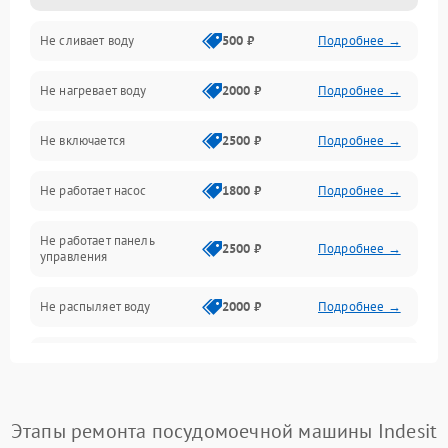
Не сливает воду
500 ₽
Подробнее →
Электропитание
Не нагревает воду
2000 ₽
Подробнее →
Датчики
Не включается
2500 ₽
Подробнее →
Нагрев
Не работает насос
1800 ₽
Подробнее →
Вода
Не работает панель
Гигиена
2500 ₽
Подробнее →
управления
Программное обеспечение
Не распыляет воду
2000 ₽
Подробнее →
Не запускается цикл
1800 ₽
Подробнее →
стирки
Проблемы с набором
Этапы ремонта посудомоечной машины Indesit
1800 ₽
Подробнее →
воды