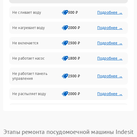
Не сливает воду
500 ₽
Подробнее →
Электропитание
Не нагревает воду
2000 ₽
Подробнее →
Датчики
Не включается
2500 ₽
Подробнее →
Нагрев
Не работает насос
1800 ₽
Подробнее →
Вода
Не работает панель
Гигиена
2500 ₽
Подробнее →
управления
Программное обеспечение
Не распыляет воду
2000 ₽
Подробнее →
Не запускается цикл
1800 ₽
Подробнее →
стирки
Проблемы с набором
Этапы ремонта посудомоечной машины Indesit
1800 ₽
Подробнее →
воды