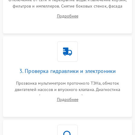
фильтров и импеллеров. Снятие боковых стенок, фасада
дверцы или нижнего поддона для прямого доступа к
Подробнее
циркуляционному насосу, ТЭНу и сливной помпе.
3. Проверка гидравлики и электроники
Прозвонка мультиметром проточного ТЭНа, обмоток
двигателей насосов и впускного клапана. Диагностика
прессостата (датчика уровня воды), датчика мутности,
Подробнее
концевика дверцы и электронного модуля управления.