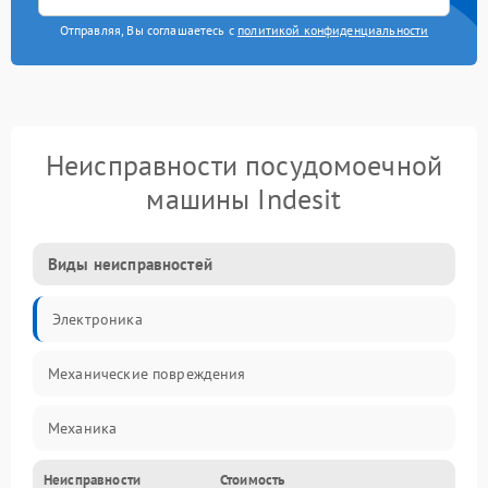
Отправляя, Вы соглашаетесь с
политикой конфиденциальности
Неисправности посудомоечной
машины Indesit
Виды неисправностей
Электроника
Механические повреждения
Механика
Неисправности
Стоимость
Управление