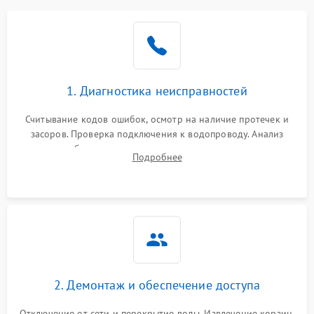
Не работает сушилка
2100 ₽
Подробнее →
Сбои в работе таймера
1700 ₽
Подробнее →
1. Диагностика неисправностей
Проблемы с
2100 ₽
Подробнее →
циркуляционным насосом
Считывание кодов ошибок, осмотр на наличие протечек и
засоров. Проверка подключения к водопроводу. Анализ
жалоб на отсутствие слива, нагрева, вращения
Подробнее
разбрызгивателей или срабатывание системы защиты
аквастоп.
2. Демонтаж и обеспечение доступа
Отключение от сети и перекрытие воды. Извлечение корзин,