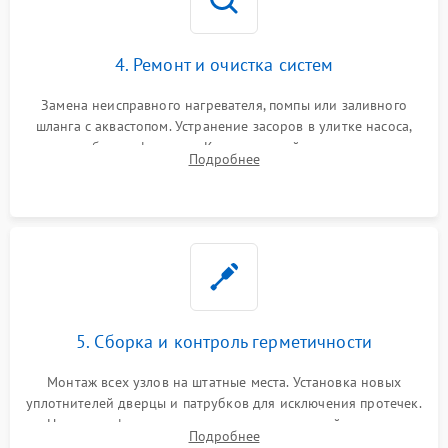
4. Ремонт и очистка систем
Замена неисправного нагревателя, помпы или заливного
шланга с аквастопом. Устранение засоров в улитке насоса,
патрубках и фильтрах. Компонентный ремонт платы
Подробнее
управления, восстановление поврежденной проводки.
5. Сборка и контроль герметичности
Монтаж всех узлов на штатные места. Установка новых
уплотнителей дверцы и патрубков для исключения протечек.
Надежная фиксация хомутов гидравлической системы,
Подробнее
сборка корпуса и установка датчика поплавка.