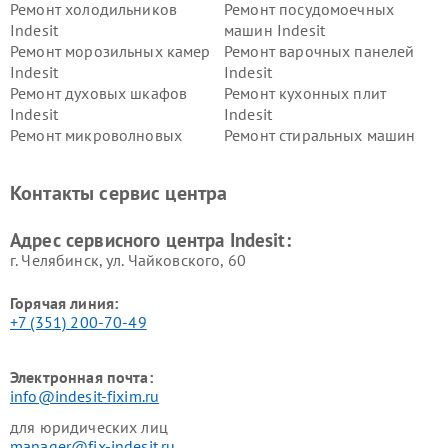
Ремонт холодильников
Ремонт посудомоечных
Indesit
машин Indesit
Ремонт морозильных камер
Ремонт варочных панелей
Indesit
Indesit
Ремонт духовых шкафов
Ремонт кухонных плит
Indesit
Indesit
Ремонт микроволновых
Ремонт стиральных машин
печей Indesit
Indesit
Ремонт холодильных камер
Ремонт сушильных машин
Контакты сервис центра
Indesit
Indesit
Адрес сервисного центра Indesit:
г. Челябинск, ул. Чайковского, 60
Горячая линия:
+7 (351) 200-70-49
Электронная почта:
info@indesit-fixim.ru
для юридических лиц
manager@fix-indesit.ru