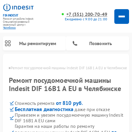
+7 (351) 200-70-49
FIX-INDESIT
Ежедневно с 9:00 до 21:00
Ремонт устройств Indesit
Специализированный
cервисный центр г.
Челябинск
Мы ремонтируем
Позвонить
инске
Ремонт посудомоечной машины Indesit DIF 16B1 A EU в Челябинске
Ремонт посудомоечной машины
Indesit DIF 16B1 A EU в Челябинске
от 810 руб.
Стоимость ремонта
Бесплатная диагностика
даже при отказе
Привезем и увезем посудомоечную машину Indesit
DIF 16B1 A EU сами
Ремонт варочных панелей Indesit
Ремонт стиральных машин Indesit
Ремонт сушильных машин Indesit
Ремонт морозильных камер Indesit
Ремонт микроволновых печей Indesit
Ремонт холодильных камер Indesit
Гарантия на наши работы по ремонту