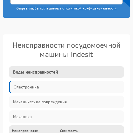
Отправляя, Вы соглашаетесь с
политикой конфиденциальности
Неисправности посудомоечной
машины Indesit
Виды неисправностей
Электроника
Механические повреждения
Механика
Неисправности
Стоимость
Управление