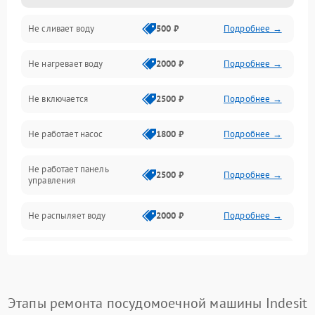
Не сливает воду
500 ₽
Подробнее →
Электропитание
Не нагревает воду
2000 ₽
Подробнее →
Датчики
Не включается
2500 ₽
Подробнее →
Нагрев
Не работает насос
1800 ₽
Подробнее →
Вода
Не работает панель
Гигиена
2500 ₽
Подробнее →
управления
Программное обеспечение
Не распыляет воду
2000 ₽
Подробнее →
Не запускается цикл
1800 ₽
Подробнее →
стирки
Проблемы с набором
Этапы ремонта посудомоечной машины Indesit
1800 ₽
Подробнее →
воды