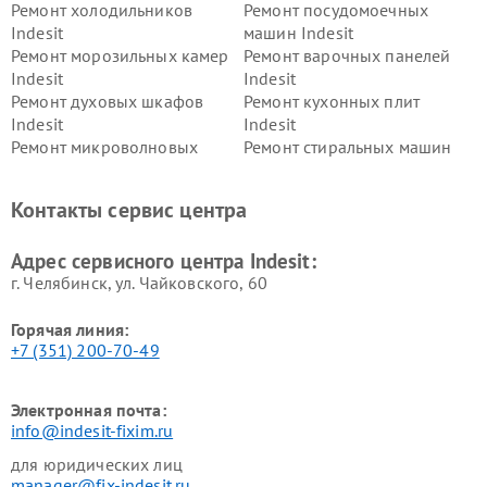
Ремонт холодильников
Ремонт посудомоечных
Indesit
машин Indesit
Ремонт морозильных камер
Ремонт варочных панелей
Indesit
Indesit
Ремонт духовых шкафов
Ремонт кухонных плит
Indesit
Indesit
Ремонт микроволновых
Ремонт стиральных машин
печей Indesit
Indesit
Ремонт холодильных камер
Ремонт сушильных машин
Контакты сервис центра
Indesit
Indesit
Адрес сервисного центра Indesit:
г. Челябинск, ул. Чайковского, 60
Горячая линия:
+7 (351) 200-70-49
Электронная почта:
info@indesit-fixim.ru
для юридических лиц
manager@fix-indesit.ru