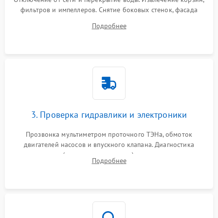
фильтров и импеллеров. Снятие боковых стенок, фасада
дверцы или нижнего поддона для прямого доступа к
Подробнее
циркуляционному насосу, ТЭНу и сливной помпе.
3. Проверка гидравлики и электроники
Прозвонка мультиметром проточного ТЭНа, обмоток
двигателей насосов и впускного клапана. Диагностика
прессостата (датчика уровня воды), датчика мутности,
Подробнее
концевика дверцы и электронного модуля управления.