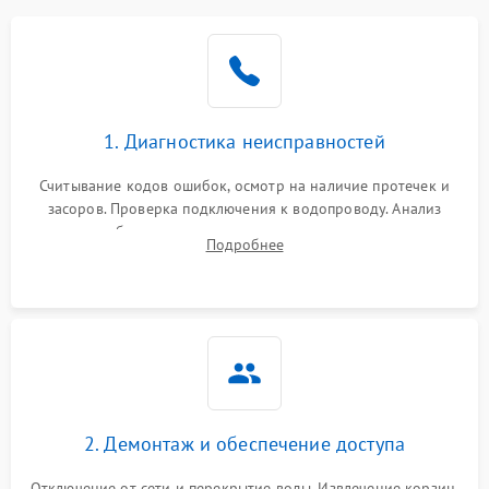
Не работает сушилка
2100 ₽
Подробнее →
Сбои в работе таймера
1700 ₽
Подробнее →
1. Диагностика неисправностей
Проблемы с
2100 ₽
Подробнее →
циркуляционным насосом
Считывание кодов ошибок, осмотр на наличие протечек и
засоров. Проверка подключения к водопроводу. Анализ
жалоб на отсутствие слива, нагрева, вращения
Подробнее
разбрызгивателей или срабатывание системы защиты
аквастоп.
2. Демонтаж и обеспечение доступа
Отключение от сети и перекрытие воды. Извлечение корзин,