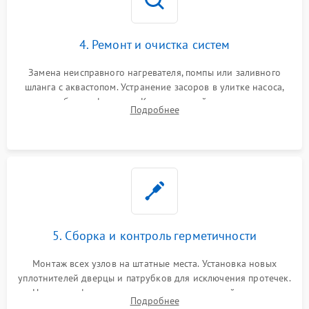
4. Ремонт и очистка систем
Замена неисправного нагревателя, помпы или заливного
шланга с аквастопом. Устранение засоров в улитке насоса,
патрубках и фильтрах. Компонентный ремонт платы
Подробнее
управления, восстановление поврежденной проводки.
5. Сборка и контроль герметичности
Монтаж всех узлов на штатные места. Установка новых
уплотнителей дверцы и патрубков для исключения протечек.
Надежная фиксация хомутов гидравлической системы,
Подробнее
сборка корпуса и установка датчика поплавка.