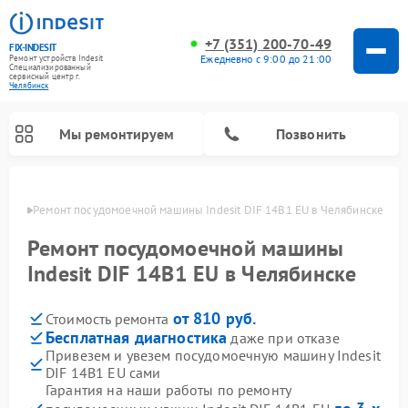
+7 (351) 200-70-49
FIX-INDESIT
Ежедневно с 9:00 до 21:00
Ремонт устройств Indesit
Специализированный
cервисный центр г.
Челябинск
Мы ремонтируем
Позвонить
инске
Ремонт посудомоечной машины Indesit DIF 14B1 EU в Челябинске
Ремонт посудомоечной машины
Indesit DIF 14B1 EU в Челябинске
от 810 руб.
Стоимость ремонта
Бесплатная диагностика
даже при отказе
Привезем и увезем посудомоечную машину Indesit
DIF 14B1 EU сами
Ремонт варочных панелей Indesit
Ремонт стиральных машин Indesit
Ремонт сушильных машин Indesit
Ремонт морозильных камер Indesit
Ремонт микроволновых печей Indesit
Ремонт холодильных камер Indesit
Гарантия на наши работы по ремонту