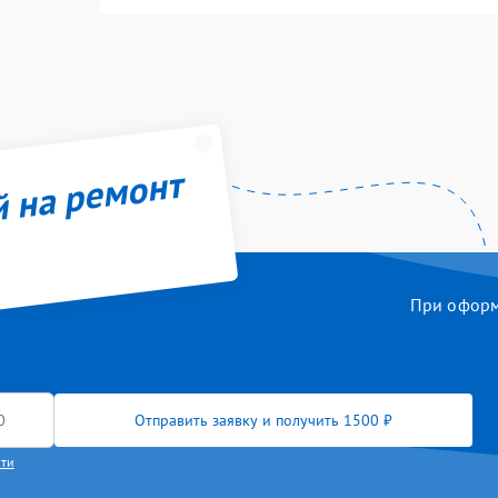
й на ремонт
При оформл
Отправить заявку и получить 1500 ₽
сти