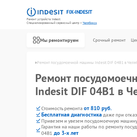
FIX-INDESIT
Ремонт устройств Indesit
Специализированный cервисный центр г.
Челябинск
Мы ремонтируем
Срочный ремонт
Це
ndesit в Челябинске
Ремонт посудомоечной машины Indesit DIF 04B1 в Челя
Ремонт посудомоеч
Indesit DIF 04B1 в 
от 810 руб.
Стоимость ремонта
Бесплатная диагностика
даже при отказ
Привезем и увезем посудомоечную машину 
Гарантия на наши работы по ремонту посу
до 3-х лет
04B1
Ремонт холодильников Indesit
Ремонт морозильных камер Indesit
Ремонт варочных панелей Indesit
Ремонт духовых шкафов Indesit
Ремонт микроволновых печей Indesit
Ремонт стиральных машин Indesit
Ремонт холодильных камер Indesit
Ремонт сушильных машин Indesit