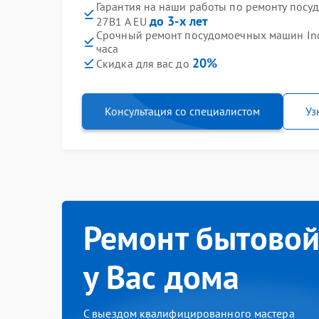
Гарантия на наши работы по ремонту посу
до 3-х лет
27B1 A EU
Срочный ремонт посудомоечных машин Inde
часа
20%
Скидка для вас до
Консультация со специалистом
Уз
Ремонт бытовой
у Вас дома
С выездом квалифицированного мастера