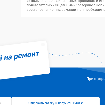
Использование официальных прошивок и инст
пользовательскими данными: резервное копи
восстановление информации при необходим
й на ремонт
При оформл
Отправить заявку и получить 1500 ₽