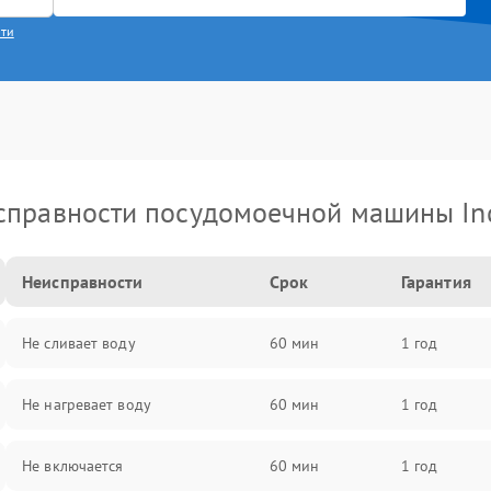
сти
справности посудомоечной машины Ind
Неисправности
Срок
Гарантия
Не сливает воду
60 мин
1 год
Не нагревает воду
60 мин
1 год
Не включается
60 мин
1 год