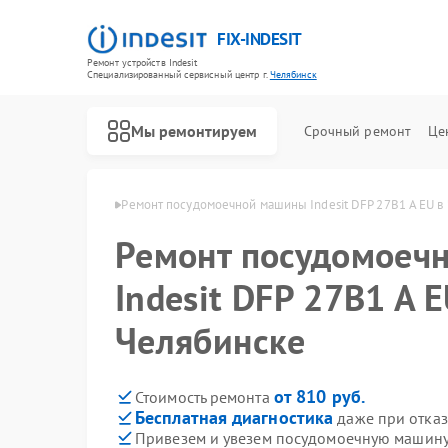
FIX-INDESIT
Ремонт устройств Indesit
Специализированный cервисный центр г.
Челябинск
Мы ремонтируем
Срочный ремонт
Це
ndesit в Челябинске
Ремонт посудомоечной машины Indesit DFP 27B1 A EU в
Ремонт посудомоеч
Indesit DFP 27B1 A E
Челябинске
от 810 руб.
Стоимость ремонта
Бесплатная диагностика
даже при отказ
Привезем и увезем посудомоечную машину 
Ремонт холодильников Indesit
Ремонт морозильных камер Indesit
Ремонт варочных панелей Indesit
Ремонт духовых шкафов Indesit
Ремонт микроволновых печей Indesit
Ремонт стиральных машин Indesit
Ремонт холодильных камер Indesit
Ремонт сушильных машин Indesit