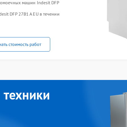
домоечных машин Indesit DFP
sit DFP 27B1 A EU в течении
нать стоимость работ
 техники