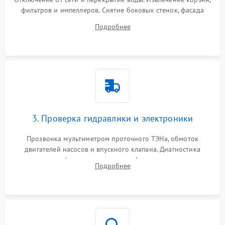
фильтров и импеллеров. Снятие боковых стенок, фасада
дверцы или нижнего поддона для прямого доступа к
Подробнее
циркуляционному насосу, ТЭНу и сливной помпе.
3. Проверка гидравлики и электроники
Прозвонка мультиметром проточного ТЭНа, обмоток
двигателей насосов и впускного клапана. Диагностика
прессостата (датчика уровня воды), датчика мутности,
Подробнее
концевика дверцы и электронного модуля управления.