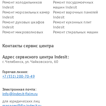
Ремонт холодильников
Ремонт посудомоечных
Indesit
машин Indesit
Ремонт морозильных камер
Ремонт варочных панелей
Indesit
Indesit
Ремонт духовых шкафов
Ремонт кухонных плит
Indesit
Indesit
Ремонт микроволновых
Ремонт стиральных машин
печей Indesit
Indesit
Ремонт холодильных камер
Ремонт сушильных машин
Контакты сервис центра
Indesit
Indesit
Адрес сервисного центра Indesit:
г. Челябинск, ул. Чайковского, 60
Горячая линия:
+7 (351) 200-70-49
Электронная почта:
info@indesit-fixim.ru
для юридических лиц
manager@fix-indesit.ru