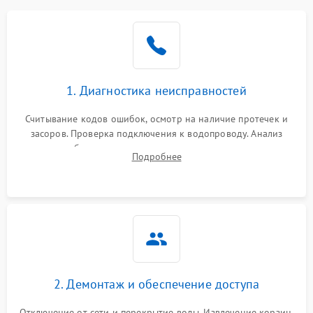
Не работает сушилка
2100 ₽
Подробнее →
Сбои в работе таймера
1700 ₽
Подробнее →
1. Диагностика неисправностей
Проблемы с
2100 ₽
Подробнее →
циркуляционным насосом
Считывание кодов ошибок, осмотр на наличие протечек и
засоров. Проверка подключения к водопроводу. Анализ
жалоб на отсутствие слива, нагрева, вращения
Подробнее
разбрызгивателей или срабатывание системы защиты
аквастоп.
2. Демонтаж и обеспечение доступа
Отключение от сети и перекрытие воды. Извлечение корзин,