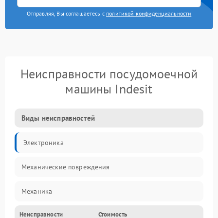
Отправляя, Вы соглашаетесь с
политикой конфиденциальности
Неисправности посудомоечной
машины Indesit
Виды неисправностей
Электроника
Механические повреждения
Механика
Неисправности
Стоимость
Управление