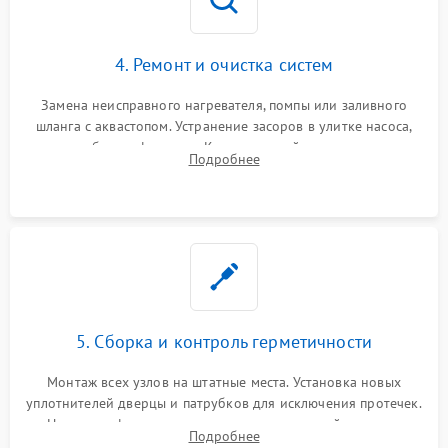
4. Ремонт и очистка систем
Замена неисправного нагревателя, помпы или заливного
шланга с аквастопом. Устранение засоров в улитке насоса,
патрубках и фильтрах. Компонентный ремонт платы
Подробнее
управления, восстановление поврежденной проводки.
5. Сборка и контроль герметичности
Монтаж всех узлов на штатные места. Установка новых
уплотнителей дверцы и патрубков для исключения протечек.
Надежная фиксация хомутов гидравлической системы,
Подробнее
сборка корпуса и установка датчика поплавка.