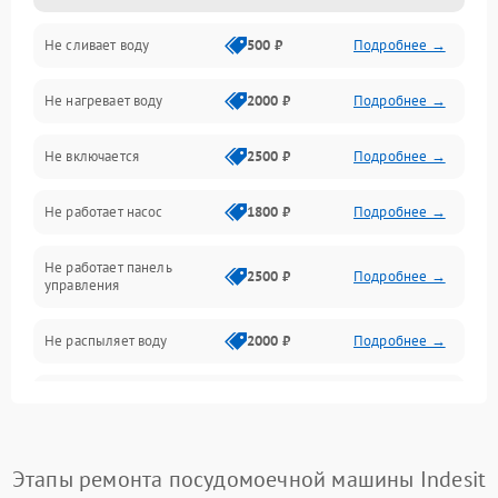
Не сливает воду
500 ₽
Подробнее →
Электропитание
Не нагревает воду
2000 ₽
Подробнее →
Датчики
Не включается
2500 ₽
Подробнее →
Нагрев
Не работает насос
1800 ₽
Подробнее →
Вода
Не работает панель
Гигиена
2500 ₽
Подробнее →
управления
Программное обеспечение
Не распыляет воду
2000 ₽
Подробнее →
Не запускается цикл
1800 ₽
Подробнее →
стирки
Проблемы с набором
Этапы ремонта посудомоечной машины Indesit
1800 ₽
Подробнее →
воды