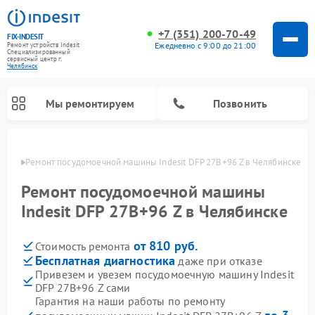
+7 (351) 200-70-49
FIX-INDESIT
Ежедневно с 9:00 до 21:00
Ремонт устройств Indesit
Специализированный
cервисный центр г.
Челябинск
Мы ремонтируем
Позвонить
инске
Ремонт посудомоечной машины Indesit DFP 27B+96 Z в Челябинске
Ремонт посудомоечной машины
Indesit DFP 27B+96 Z в Челябинске
от 810 руб.
Стоимость ремонта
Бесплатная диагностика
даже при отказе
Привезем и увезем посудомоечную машину Indesit
DFP 27B+96 Z сами
Ремонт варочных панелей Indesit
Ремонт стиральных машин Indesit
Ремонт сушильных машин Indesit
Ремонт морозильных камер Indesit
Ремонт микроволновых печей Indesit
Ремонт холодильных камер Indesit
Гарантия на наши работы по ремонту