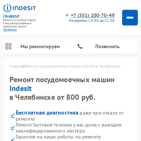
+7 (351) 200-70-49
FIX-INDESIT
Ежедневно с 9:00 до 21:00
Ремонт устройств Indesit
Специализированный
cервисный центр г.
Челябинск
Мы ремонтируем
Позвонить
Главная
Ремонт посудомоечных машин Indesit в Челябинске
Ремонт посудомоечных машин
Indesit
в Челябинске от 800 руб.
Бесплатная диагностика
даже при отказе от
ремонта
Ремонт бытовой техники у вас дома с выездом
квалифицированного мастера
Ремонт варочных панелей Indesit
Ремонт стиральных машин Indesit
Ремонт сушильных машин Indesit
Ремонт морозильных камер Indesit
Ремонт микроволновых печей Indesit
Ремонт холодильных камер Indesit
Гарантия на наши работы по ремонту