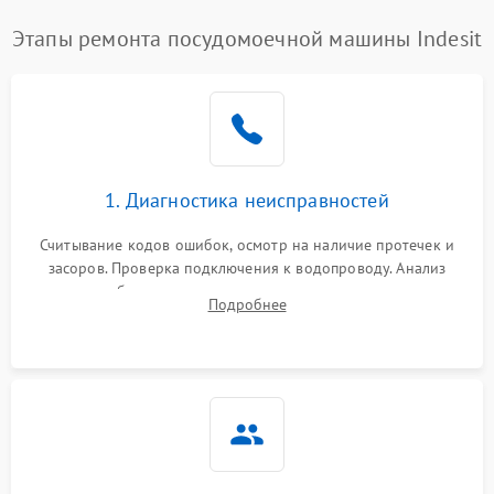
Этапы ремонта посудомоечной машины Indesit
1. Диагностика неисправностей
Считывание кодов ошибок, осмотр на наличие протечек и
засоров. Проверка подключения к водопроводу. Анализ
жалоб на отсутствие слива, нагрева, вращения
Подробнее
разбрызгивателей или срабатывание системы защиты
аквастоп.