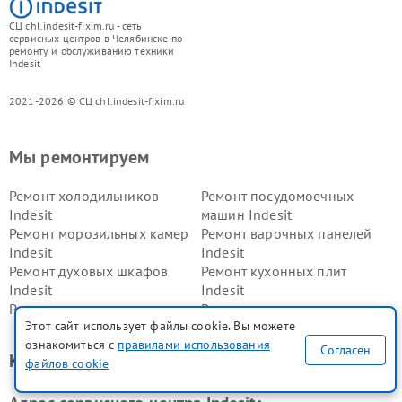
СЦ chl.indesit-fixim.ru - сеть
сервисных центров в Челябинске по
ремонту и обслуживанию техники
Indesit
2021-2026 © СЦ chl.indesit-fixim.ru
Мы ремонтируем
Ремонт холодильников
Ремонт посудомоечных
Indesit
машин Indesit
Ремонт морозильных камер
Ремонт варочных панелей
Indesit
Indesit
Ремонт духовых шкафов
Ремонт кухонных плит
Indesit
Indesit
Ремонт микроволновых
Ремонт стиральных машин
Этот сайт использует файлы cookie. Вы можете
печей Indesit
Indesit
ознакомиться с
правилами использования
Ремонт холодильных камер
Ремонт сушильных машин
Согласен
Контакты сервис центра
файлов cookie
Indesit
Indesit