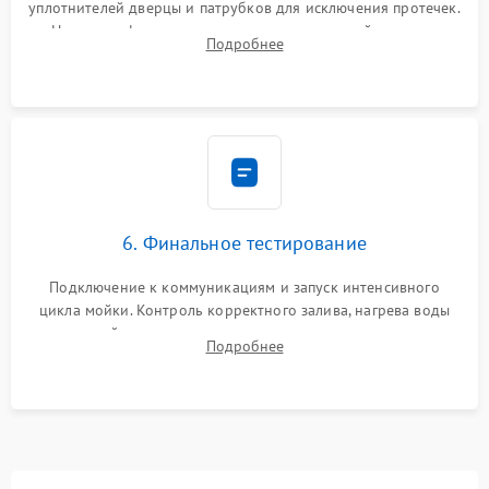
уплотнителей дверцы и патрубков для исключения протечек.
Надежная фиксация хомутов гидравлической системы,
Подробнее
сборка корпуса и установка датчика поплавка.
6. Финальное тестирование
Подключение к коммуникациям и запуск интенсивного
цикла мойки. Контроль корректного залива, нагрева воды
до нужной температуры, отсутствия посторонних шумов,
Подробнее
штатного слива и абсолютной сухости в поддоне.