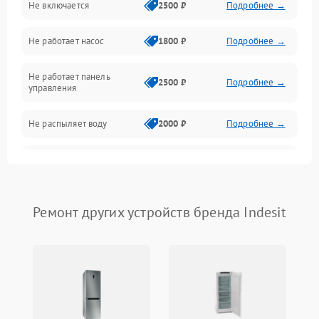
Не включается
2500 ₽
Подробнее →
Нагрев
Не работает насос
1800 ₽
Подробнее →
Вода
Не работает панель
Гигиена
2500 ₽
Подробнее →
управления
Программное обеспечение
Не распыляет воду
2000 ₽
Подробнее →
Не запускается цикл
1800 ₽
Подробнее →
стирки
Проблемы с набором
Ремонт других устройств бренда Indesit
1800 ₽
Подробнее →
воды
Не работает сушилка
2100 ₽
Подробнее →
Сбои в работе таймера
1700 ₽
Подробнее →