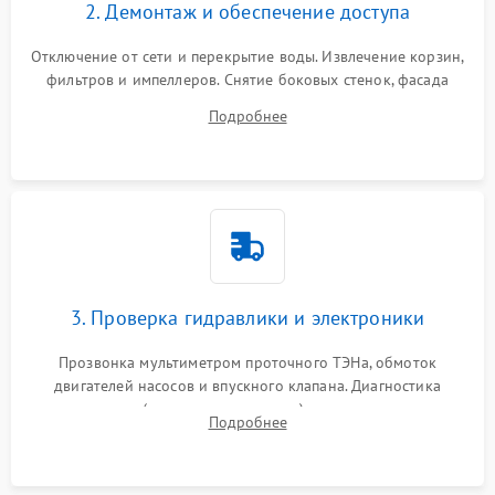
2. Демонтаж и обеспечение доступа
Отключение от сети и перекрытие воды. Извлечение корзин,
фильтров и импеллеров. Снятие боковых стенок, фасада
дверцы или нижнего поддона для прямого доступа к
Подробнее
циркуляционному насосу, ТЭНу и сливной помпе.
3. Проверка гидравлики и электроники
Прозвонка мультиметром проточного ТЭНа, обмоток
двигателей насосов и впускного клапана. Диагностика
прессостата (датчика уровня воды), датчика мутности,
Подробнее
концевика дверцы и электронного модуля управления.