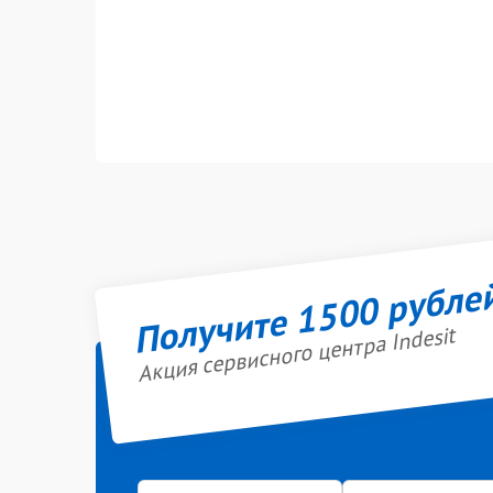
Получите 1500 рубле
Акция сервисного центра Indesit