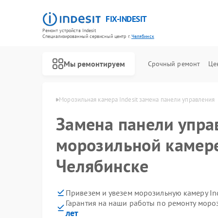
FIX-INDESIT
Ремонт устройств Indesit
Специализированный cервисный центр г.
Челябинск
Мы ремонтируем
Срочный ремонт
Це
ndesit в Челябинске
Морозильная камера Indesit замена панели управления
Замена панели упра
морозильной камере 
Челябинске
Привезем и увезем морозильную камеру In
Гарантия на наши работы по ремонту моро
лет
Ремонт холодильников Indesit
Ремонт посудомоечных машин Indesit
Ремонт варочных панелей Indesit
Ремонт духовых шкафов Indesit
Ремонт микроволновых печей Indesit
Ремонт стиральных машин Indesit
Ремонт холодильных камер Indesit
Ремонт сушильных машин Indesit