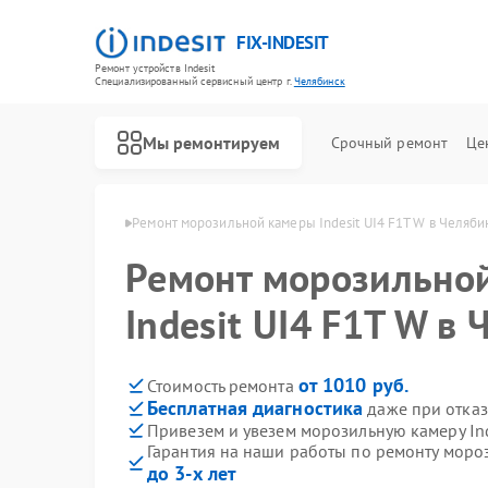
FIX-INDESIT
Ремонт устройств Indesit
Специализированный cервисный центр г.
Челябинск
Мы ремонтируем
Срочный ремонт
Це
ndesit в Челябинске
Ремонт морозильной камеры Indesit UI4 F1T W в Челяби
Ремонт морозильно
Indesit UI4 F1T W в
от 1010 руб.
Стоимость ремонта
Бесплатная диагностика
даже при отказ
Привезем и увезем морозильную камеру Ind
Гарантия на наши работы по ремонту мороз
до 3-х лет
Ремонт холодильников Indesit
Ремонт посудомоечных машин Indesit
Ремонт варочных панелей Indesit
Ремонт духовых шкафов Indesit
Ремонт микроволновых печей Indesit
Ремонт стиральных машин Indesit
Ремонт холодильных камер Indesit
Ремонт сушильных машин Indesit