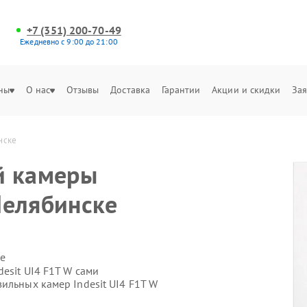
+7 (351) 200-70-49
Ежедневно с 9:00 до 21:00
ны
О нас
Отзывы
Доставка
Гарантии
Акции и скидки
Зая
нске
й камеры
 Челябинске
е
esit UI4 F1T W сами
ильных камер Indesit UI4 F1T W