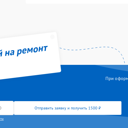
й на ремонт
При оформл
Отправить заявку и получить 1500 ₽
сти