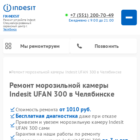
+7 (351) 200-70-49
FIX-INDESIT
Ежедневно с 9:00 до 21:00
Ремонт устройств Indesit
Специализированный
cервисный центр г.
Челябинск
Мы ремонтируем
Позвонить
инске
Ремонт морозильной камеры Indesit UFAN 300 в Челябинске
Ремонт морозильной камеры
Indesit UFAN 300 в Челябинске
от 1010 руб.
Стоимость ремонта
Бесплатная диагностика
даже при отказе
Привезем и увезем морозильную камеру Indesit
UFAN 300 сами
Ремонт варочных панелей Indesit
Ремонт стиральных машин Indesit
Ремонт сушильных машин Indesit
Ремонт посудомоечных машин Indesit
Ремонт микроволновых печей Indesit
Ремонт холодильных камер Indesit
Гарантия на наши работы по ремонту