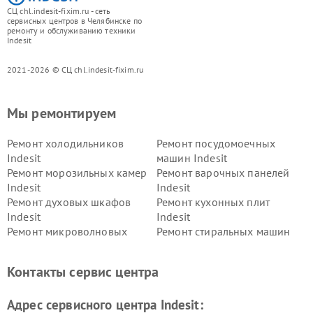
СЦ chl.indesit-fixim.ru - сеть
сервисных центров в Челябинске по
ремонту и обслуживанию техники
Indesit
2021-2026 © СЦ chl.indesit-fixim.ru
Мы ремонтируем
Ремонт холодильников
Ремонт посудомоечных
Indesit
машин Indesit
Ремонт морозильных камер
Ремонт варочных панелей
Indesit
Indesit
Ремонт духовых шкафов
Ремонт кухонных плит
Indesit
Indesit
Ремонт микроволновых
Ремонт стиральных машин
печей Indesit
Indesit
Ремонт холодильных камер
Ремонт сушильных машин
Контакты сервис центра
Indesit
Indesit
Адрес сервисного центра Indesit: