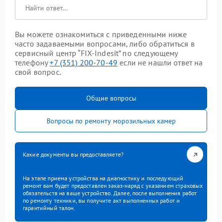
Вы можете ознакомиться с приведенными ниже
часто задаваемыми вопросами, либо обратиться в
сервисный центр “FIX-Indesit” по следующему
телефону
+7 (351) 200-70-49
если не нашли ответ на
свой вопрос.
Общие вопросы
Вопросы по ремонту морозильных камер
Какие документы вы предоставляете?
На этапе приема устройства на диагностику и последующий
ремонт вам будет предоставлен заказ-наряд с указанием страховых
обязательств на ваше устройство. Далее, после выполнения работ
по ремонту техники, вы получите акт выполненных работ и
гарантийный талон.