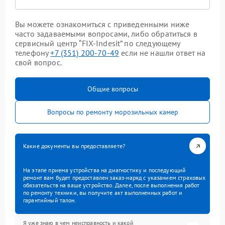
Вы можете ознакомиться с приведенными ниже
часто задаваемыми вопросами, либо обратиться в
сервисный центр “FIX-Indesit” по следующему
телефону
+7 (351) 200-70-49
если не нашли ответ на
свой вопрос.
Общие вопросы
Вопросы по ремонту морозильных камер
Какие документы вы предоставляете?
На этапе приема устройства на диагностику и последующий
ремонт вам будет предоставлен заказ-наряд с указанием страховых
обязательств на ваше устройство. Далее, после выполнения работ
по ремонту техники, вы получите акт выполненных работ и
гарантийный талон.
Я уже знаю в чем неисправность и какой