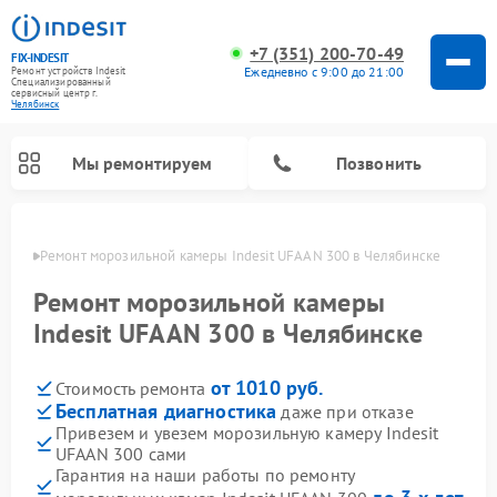
+7 (351) 200-70-49
FIX-INDESIT
Ежедневно с 9:00 до 21:00
Ремонт устройств Indesit
Специализированный
cервисный центр г.
Челябинск
Мы ремонтируем
Позвонить
инске
Ремонт морозильной камеры Indesit UFAAN 300 в Челябинске
Ремонт морозильной камеры
Indesit UFAAN 300 в Челябинске
от 1010 руб.
Стоимость ремонта
Бесплатная диагностика
даже при отказе
Привезем и увезем морозильную камеру Indesit
UFAAN 300 сами
Ремонт варочных панелей Indesit
Ремонт стиральных машин Indesit
Ремонт сушильных машин Indesit
Ремонт посудомоечных машин Indesit
Ремонт микроволновых печей Indesit
Ремонт холодильных камер Indesit
Гарантия на наши работы по ремонту