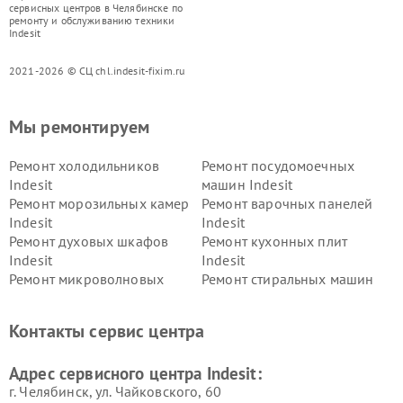
сервисных центров в Челябинске по
ремонту и обслуживанию техники
Indesit
2021-2026 © СЦ chl.indesit-fixim.ru
Мы ремонтируем
Ремонт холодильников
Ремонт посудомоечных
Indesit
машин Indesit
Ремонт морозильных камер
Ремонт варочных панелей
Indesit
Indesit
Ремонт духовых шкафов
Ремонт кухонных плит
Indesit
Indesit
Ремонт микроволновых
Ремонт стиральных машин
печей Indesit
Indesit
Ремонт холодильных камер
Ремонт сушильных машин
Контакты сервис центра
Indesit
Indesit
Адрес сервисного центра Indesit:
г. Челябинск, ул. Чайковского, 60