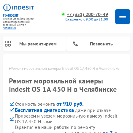
+7 (351) 200-70-49
FIX-INDESIT
Ежедневно с 9:00 до 21:00
Ремонт устройств Indesit
Специализированный
cервисный центр г.
Челябинск
Мы ремонтируем
Позвонить
инске
Ремонт морозильной камеры Indesit OS 1A 450 H в Челябинске
Ремонт морозильной камеры
Indesit OS 1A 450 H в Челябинске
от 910 руб.
Стоимость ремонта
Бесплатная диагностика
даже при отказе
Привезем и увезем морозильную камеру Indesit
OS 1A 450 H сами
Ремонт варочных панелей Indesit
Ремонт стиральных машин Indesit
Ремонт сушильных машин Indesit
Ремонт посудомоечных машин Indesit
Ремонт микроволновых печей Indesit
Ремонт холодильных камер Indesit
Гарантия на наши работы по ремонту