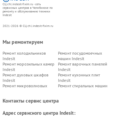
СЦ chl.indesit-fixim.ru - сеть
сервисных центров в Челябинске по
ремонту и обслуживанию техники
Indesit
2021-2026 © СЦ chl.indesit-fixim.ru
Мы ремонтируем
Ремонт холодильников
Ремонт посудомоечных
Indesit
машин Indesit
Ремонт морозильных камер
Ремонт варочных панелей
Indesit
Indesit
Ремонт духовых шкафов
Ремонт кухонных плит
Indesit
Indesit
Ремонт микроволновых
Ремонт стиральных машин
печей Indesit
Indesit
Ремонт холодильных камер
Ремонт сушильных машин
Контакты сервис центра
Indesit
Indesit
Адрес сервисного центра Indesit: