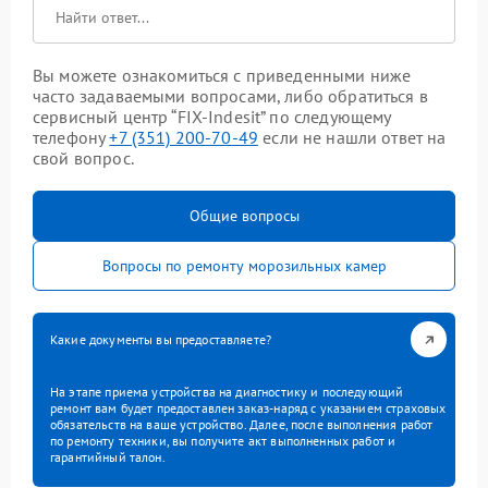
Вы можете ознакомиться с приведенными ниже
часто задаваемыми вопросами, либо обратиться в
сервисный центр “FIX-Indesit” по следующему
телефону
+7 (351) 200-70-49
если не нашли ответ на
свой вопрос.
Общие вопросы
Вопросы по ремонту морозильных камер
Какие документы вы предоставляете?
На этапе приема устройства на диагностику и последующий
ремонт вам будет предоставлен заказ-наряд с указанием страховых
обязательств на ваше устройство. Далее, после выполнения работ
по ремонту техники, вы получите акт выполненных работ и
гарантийный талон.