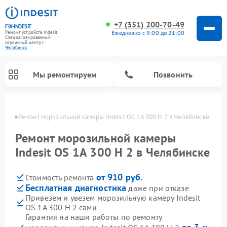
+7 (351) 200-70-49
FIX-INDESIT
Ежедневно с 9:00 до 21:00
Ремонт устройств Indesit
Специализированный
cервисный центр г.
Челябинск
Мы ремонтируем
Позвонить
инске
Ремонт морозильной камеры Indesit OS 1A 300 H 2 в Челябинске
Ремонт морозильной камеры
Indesit OS 1A 300 H 2 в Челябинске
от 910 руб.
Стоимость ремонта
Бесплатная диагностика
даже при отказе
Привезем и увезем морозильную камеру Indesit
OS 1A 300 H 2 сами
Ремонт варочных панелей Indesit
Ремонт стиральных машин Indesit
Ремонт сушильных машин Indesit
Ремонт посудомоечных машин Indesit
Ремонт микроволновых печей Indesit
Ремонт холодильных камер Indesit
Гарантия на наши работы по ремонту