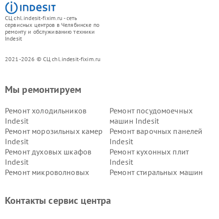
СЦ chl.indesit-fixim.ru - сеть
сервисных центров в Челябинске по
ремонту и обслуживанию техники
Indesit
2021-2026 © СЦ chl.indesit-fixim.ru
Мы ремонтируем
Ремонт холодильников
Ремонт посудомоечных
Indesit
машин Indesit
Ремонт морозильных камер
Ремонт варочных панелей
Indesit
Indesit
Ремонт духовых шкафов
Ремонт кухонных плит
Indesit
Indesit
Ремонт микроволновых
Ремонт стиральных машин
печей Indesit
Indesit
Ремонт холодильных камер
Ремонт сушильных машин
Контакты сервис центра
Indesit
Indesit