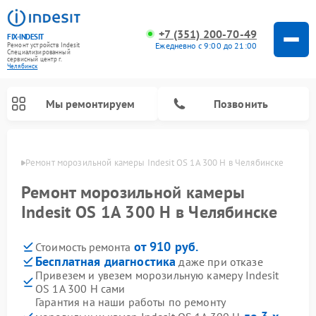
+7 (351) 200-70-49
FIX-INDESIT
Ежедневно с 9:00 до 21:00
Ремонт устройств Indesit
Специализированный
cервисный центр г.
Челябинск
Мы ремонтируем
Позвонить
инске
Ремонт морозильной камеры Indesit OS 1A 300 H в Челябинске
Ремонт морозильной камеры
Indesit OS 1A 300 H в Челябинске
от 910 руб.
Стоимость ремонта
Бесплатная диагностика
даже при отказе
Привезем и увезем морозильную камеру Indesit
OS 1A 300 H сами
Ремонт варочных панелей Indesit
Ремонт стиральных машин Indesit
Ремонт сушильных машин Indesit
Ремонт посудомоечных машин Indesit
Ремонт микроволновых печей Indesit
Ремонт холодильных камер Indesit
Гарантия на наши работы по ремонту