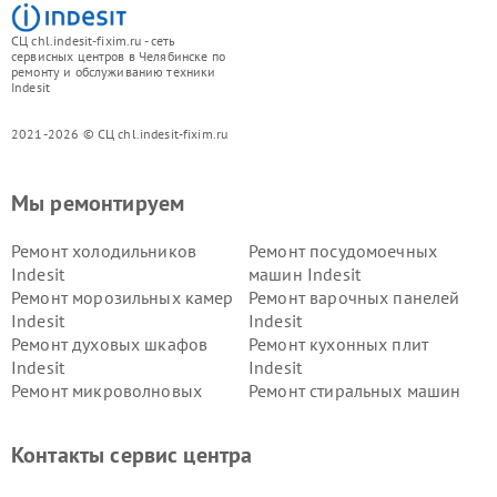
СЦ chl.indesit-fixim.ru - сеть
сервисных центров в Челябинске по
ремонту и обслуживанию техники
Indesit
2021-2026 © СЦ chl.indesit-fixim.ru
Мы ремонтируем
Ремонт холодильников
Ремонт посудомоечных
Indesit
машин Indesit
Ремонт морозильных камер
Ремонт варочных панелей
Indesit
Indesit
Ремонт духовых шкафов
Ремонт кухонных плит
Indesit
Indesit
Ремонт микроволновых
Ремонт стиральных машин
печей Indesit
Indesit
Ремонт холодильных камер
Ремонт сушильных машин
Контакты сервис центра
Indesit
Indesit