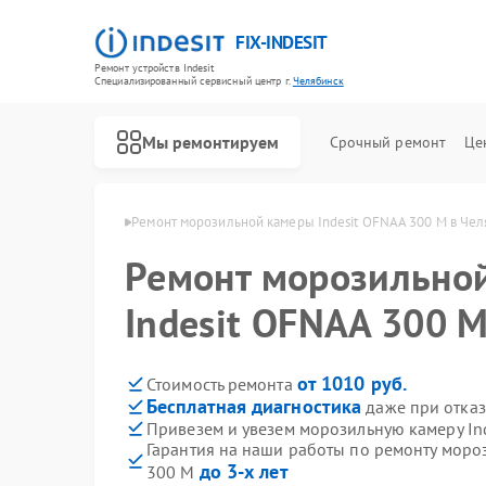
FIX-INDESIT
Ремонт устройств Indesit
Специализированный cервисный центр г.
Челябинск
Мы ремонтируем
Срочный ремонт
Це
ndesit в Челябинске
Ремонт морозильной камеры Indesit OFNAA 300 M в Че
Ремонт морозильно
Indesit OFNAA 300 
от 1010 руб.
Стоимость ремонта
Бесплатная диагностика
даже при отказ
Привезем и увезем морозильную камеру In
Гарантия на наши работы по ремонту моро
до 3-х лет
300 M
Ремонт холодильников Indesit
Ремонт посудомоечных машин Indesit
Ремонт варочных панелей Indesit
Ремонт духовых шкафов Indesit
Ремонт микроволновых печей Indesit
Ремонт стиральных машин Indesit
Ремонт холодильных камер Indesit
Ремонт сушильных машин Indesit