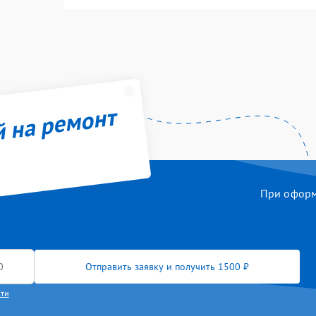
й на ремонт
При оформл
Отправить заявку и получить 1500 ₽
сти