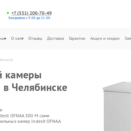
+7 (351) 200-70-49
Ежедневно с 9:00 до 21:00
ны
О нас
Отзывы
Доставка
Гарантии
Акции и скидки
Зая
лябинске
й камеры
M в Челябинске
е
desit OFNAA 300 M сами
зильных камер Indesit OFNAA