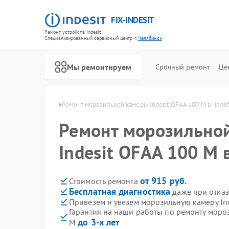
FIX-INDESIT
Ремонт устройств Indesit
Специализированный cервисный центр г.
Челябинск
Мы ремонтируем
Срочный ремонт
Це
ndesit в Челябинске
Ремонт морозильной камеры Indesit OFAA 100 M в Челя
Ремонт морозильно
Indesit OFAA 100 M 
от 915 руб.
Стоимость ремонта
Бесплатная диагностика
даже при отказ
Привезем и увезем морозильную камеру In
Гарантия на наши работы по ремонту мороз
до 3-х лет
M
Ремонт холодильников Indesit
Ремонт посудомоечных машин Indesit
Ремонт варочных панелей Indesit
Ремонт духовых шкафов Indesit
Ремонт микроволновых печей Indesit
Ремонт стиральных машин Indesit
Ремонт холодильных камер Indesit
Ремонт сушильных машин Indesit