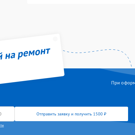
й на ремонт
При оформл
Отправить заявку и получить 1500 ₽
сти